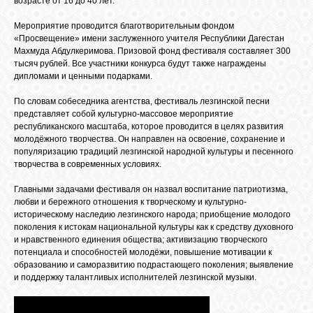
возрасте от 16 до 40 лет.
БИБЛИОТЕКА
Мероприятие проводится благотворительным фондом
«Просвещение» имени заслуженного учителя Республики Дагестан
ФОРУМ
Махмуда Абдулкеримова. Призовой фонд фестиваля составляет 300
тысяч рублей. Все участники конкурса будут также награждены
дипломами и ценными подарками.
ГОСТЕВАЯ
По словам собеседника агентства, фестиваль лезгинской песни
представляет собой культурно-массовое мероприятие
республиканского масштаба, которое проводится в целях развития
О САЙТЕ
молодёжного творчества. Он направлен на освоение, сохранение и
популяризацию традиций лезгинской народной культуры и песенного
творчества в современных условиях.
ФОТО
Главными задачами фестиваля он назвал воспитание патриотизма,
любви и бережного отношения к творческому и культурно-
историческому наследию лезгинского народа; приобщение молодого
ВИДЕО
поколения к истокам национальной культуры как к средству духовного
и нравственного единения общества; активизацию творческого
потенциала и способностей молодёжи, повышение мотивации к
образованию и саморазвитию подрастающего поколения; выявление
МУЗЫКА
и поддержку талантливых исполнителей лезгинской музыки.
САЙТЫ