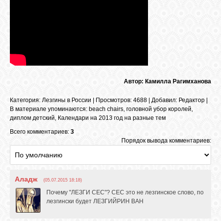
ОБЪЯВЛЕНИЯ
ВОПРОСЫ /
ОТВЕТЫ
Автор: Камилла Рагимханова
Категория
:
Лезгины в России
|
Просмотров
: 4688 |
Добавил
:
Редактор
|
КОНТАКТЫ
В материале упоминаются
:
beach chairs
,
головной убор королей
,
диплом детский
,
Календари на 2013 год на разные тем
ВХОД
Всего комментариев:
3
Порядок вывода комментариев:
RSS
Аладж
(05.07.2015 18:18)
Почему "ЛЕЗГИ СЕС"? СЕС это не лезгинское слово, по
лезгински будет ЛЕЗГИЙРИН ВАН
VK