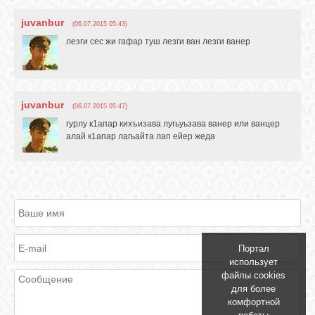
GOOGLE+
juvanbur
(06.07.2015 05:43)
лезги сес жи гафар туш лезги ван лезги ванер
TWITTER
juvanbur
FACEBOOK
(06.07.2015 05:47)
гурлу к1апар кихъизава лугьуьзава ванер или ванцер
алай к1апар лагьайта лап ейер жеда
Портал
использует
файлы cookies
для более
комфортной