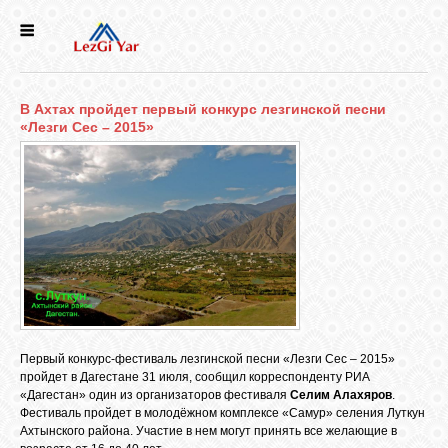
НОВОСТИ
В Ахтах пройдет первый конкурс лезгинской песни
СЕЛА
«Лезги Сес – 2015»
ИСТОРИЯ
КУЛЬТУРА
ГОЛОС
ЛЕЗГИН
Первый конкурс-фестиваль лезгинской песни «Лезги Сес – 2015»
пройдет в Дагестане 31 июля, сообщил корреспонденту РИА
НАРОДЫ
«Дагестан» один из организаторов фестиваля
Селим Алахяров
.
Фестиваль пройдет в молодёжном комплексе «Самур» селения Луткун
Ахтынского района. Участие в нем могут принять все желающие в