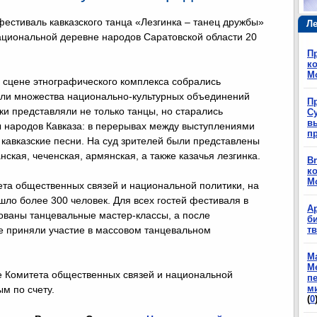
естиваль кавказского танца «Лезгинка – танец дружбы»
Ле
циональной деревне народов Саратовской области 20
П
ко
М
 сцене этнографического комплекса собрались
ели множества национально-культурных объединений
П
ки представляли не только танцы, но старались
Су
в
ы народов Кавказа: в перерывах между выступлениями
п
кавказские песни. На суд зрителей были представлены
нская, чеченская, армянская, а также казачья лезгинка.
Br
ко
М
та общественных связей и национальной политики, на
ло более 300 человек. Для всех гостей фестиваля в
А
ованы танцевальные мастер-классы, а после
б
 приняли участие в массовом танцевальном
т
М
М
е Комитета общественных связей и национальной
п
м
ым по счету.
(
0