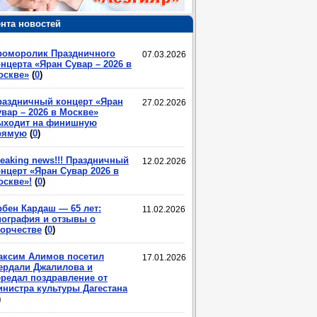
нта новостей
роморолик Праздничного
07.03.2026
нцерта «Яран Сувар – 2026 в
оскве»
(
0
)
раздничный концерт «Яран
27.02.2026
вар – 2026 в Москве»
ыходит на финишную
рямую
(
0
)
eaking news!!! Праздничный
12.02.2026
нцерт «Яран Сувар 2026 в
оскве»!
(
0
)
рбен Кардаш — 65 лет:
11.02.2026
иография и отзывы о
ворчестве
(
0
)
аксим Алимов посетил
17.01.2026
ердали Джалилова и
ередал поздравление от
инистра культуры Дагестана
)