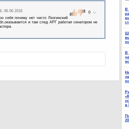
В 
56, 06.06.2016
0
ра
ро себя почему нет чисто Лезгинский
м
бл,оказывается и там след АРГ работая сенатором не
с
аспора.
Ш
в
п
В
ч
ис
Н
ле
п
Р
«К
у
в 
П
2