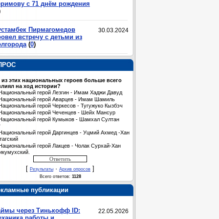
еримову с 71 днём рождения
)
устамбек Пирмагомедов
30.03.2024
овел встречу с детьми из
елгорода
(
0
)
ПРОС
 из этих национальных героев больше всего
лиял на ход истории?
Национальный герой Лезгин - Имам Хаджи Давуд
Национальный герой Аварцев - Имам Шамиль
Национальный герой Черкесов - Тугужуко Кызбэч
Национальный герой Чеченцев - Шейх Мансур
Национальный герой Кумыков - Шамхал Султан
т
Национальный герой Даргинцев - Уцмий Ахмед -Хан
тагский
Национальный герой Лакцев - Чолак Сурхай-Хан
икумухский.
[
·
]
Результаты
Архив опросов
Всего ответов:
1128
екламные публикации
аймы через Тинькофф ID:
22.05.2026
еханика работы и