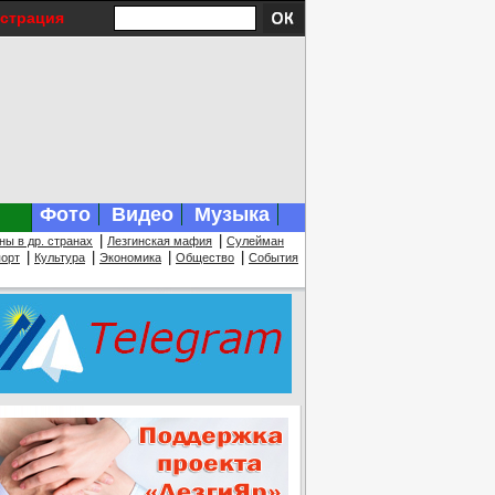
истрация
Фото
Видео
Музыка
|
|
ны в др. странах
Лезгинская мафия
Сулейман
|
|
|
|
орт
Культура
Экономика
Общество
События