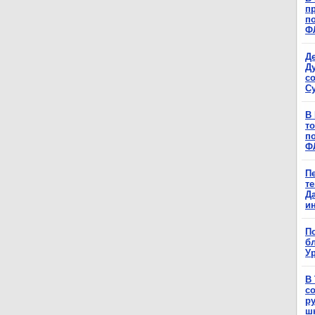
п
п
Ф
Д
Д
с
С
В
т
п
Ф
П
т
Д
и
П
б
Ур
В
с
р
ш