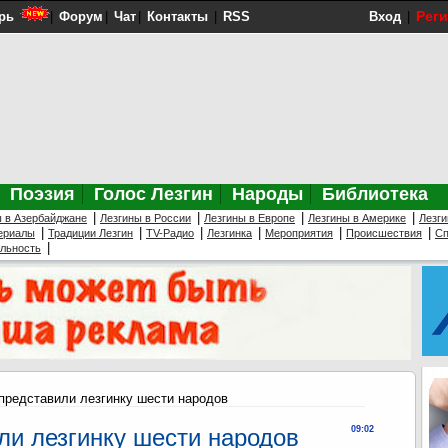
Рег
рь
|
Форум
|
Чат
|
Контакты
|
RSS
Вход
|
Поэзия
Голос Лезгин
Народы
Библиотека
|
|
|
|
ы в Азербайджане
Лезгины в России
Лезгины в Европе
Лезгины в Америке
Лезги
|
|
|
|
|
|
ериалы
Традиции Лезгин
TV-Радио
Лезгинка
Мероприятия
Происшествия
Сп
|
ельность
представили лезгинку шести народов
ли лезгинку шести народов
09:02