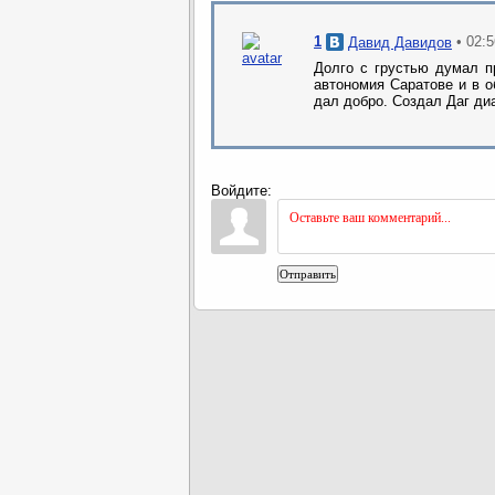
1
• 02:
Давид Давидов
Долго с грустью думал п
автономия Саратове и в о
дал добро. Создал Даг ди
Войдите:
Отправить