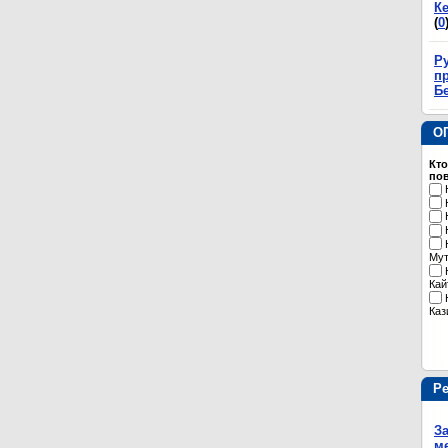
К
(
0
Р
пр
Б
О
Кто
пов
Му
Кай
Каз
Р
З
м