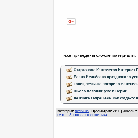
Нравится
Ниже приведены схожие материалы:
Стартовала Кавказская Интернет 
Елена Исинбаева праздновала усп
Танец Лезгинка покорила Венециа
Школа лезгинки уже в Перми
Лезгинка запрещена. Как когда-то 
Категория
:
Лезгинка
|
Просмотров
: 2490 |
Добавил
:
ру рэп
,
Здоровье позвоночника