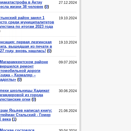
виакатастрофа в Актау
27.12.2024
несла жизни 38 человек
(
0
)
хтынский район занял 1
19.10.2024
есто среди муниципалитетов
гестана по итогам 2023 года
)
енсация: первая лезгинская
19.10.2024
нига, вышедшая из печати в
27 году, вновь нашлась!
(
0
)
 Магарамкентском районе
09.07.2024
авершился ремонт
втомобильной дороги
Ходжа – Казмаляр –
задоглы»
(
0
)
спехи школьницы Хадижат
30.06.2024
агамдеровой из города
гестанские огни
(
0
)
крам Яхьяев написал книгу:
21.06.2024
улейман Стальский - Гомер
X века
(
1
)
 Москве состоялся
30.04.2024