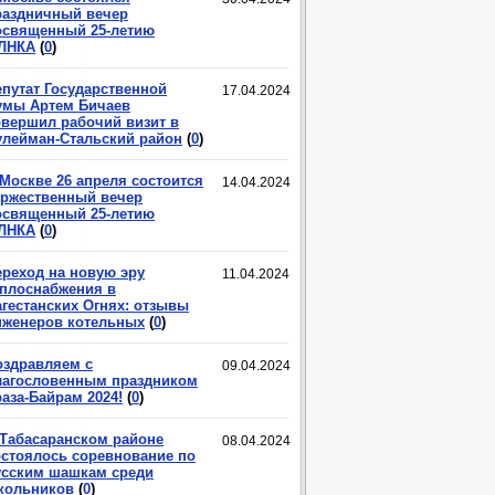
раздничный вечер
освященный 25-летию
ЛНКА
(
0
)
епутат Государственной
17.04.2024
умы Артем Бичаев
овершил рабочий визит в
улейман-Стальский район
(
0
)
 Москве 26 апреля состоится
14.04.2024
оржественный вечер
освященный 25-летию
ЛНКА
(
0
)
ереход на новую эру
11.04.2024
еплоснабжения в
агестанских Огнях: отзывы
нженеров котельных
(
0
)
оздравляем с
09.04.2024
лагословенным праздником
аза-Байрам 2024!
(
0
)
 Табасаранском районе
08.04.2024
остоялось соревнование по
усским шашкам среди
кольников
(
0
)