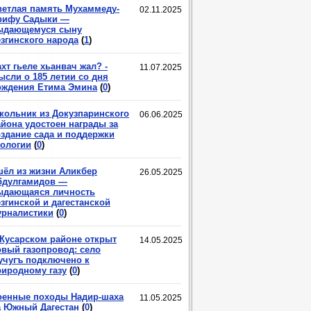
ветлая память Мухаммеду-
02.11.2025
рифу Садыки —
ыдающемуся сыну
езгинского народа
(
1
)
хт гьеле хьанвач жал? -
11.07.2025
ысли о 185 летии со дня
ождения Етима Эмина
(
0
)
кольник из Докузпаринского
06.06.2025
айона удостоен награды за
оздание сада и поддержки
кологии
(
0
)
шёл из жизни Аликбер
26.05.2025
бдулгамидов —
ыдающаяся личность
згинской и дагестанской
урналистики
(
0
)
 Кусарском районе открыт
14.05.2025
овый газопровод: село
учугъ подключено к
риродному газу
(
0
)
оенные походы Надир-шаха
11.05.2025
а Южный Дагестан
(
0
)