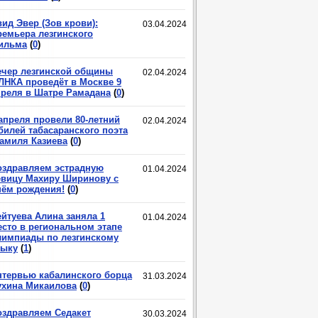
ид Эвер (Зов крови):
03.04.2024
ремьера лезгинского
ильма
(
0
)
ечер лезгинской общины
02.04.2024
ЛНКА проведёт в Москве 9
преля в Шатре Рамадана
(
0
)
 апреля провели 80-летний
02.04.2024
билей табасаранского поэта
амиля Казиева
(
0
)
оздравляем эстрадную
01.04.2024
евицу Махиру Ширинову с
нём рождения!
(
0
)
ейтуева Алина заняла 1
01.04.2024
есто в региональном этапе
лимпиады по лезгинскому
зыку
(
1
)
нтервью кабалинского борца
31.03.2024
ухина Микаилова
(
0
)
оздравляем Седакет
30.03.2024