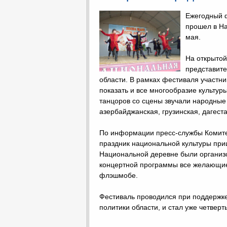
Ежегодный ф
прошел в На
мая.
На открытой
представит
области. В рамках фестиваля участни
показать и все многообразие культур
танцоров со сцены звучали народные 
азербайджанская, грузинская, дагеста
По информации пресс-службы Комите
праздник национальной культуры приш
Национальной деревне были организ
концертной программы все желающие
флэшмобе.
Фестиваль проводился при поддержк
политики области, и стал уже четверт