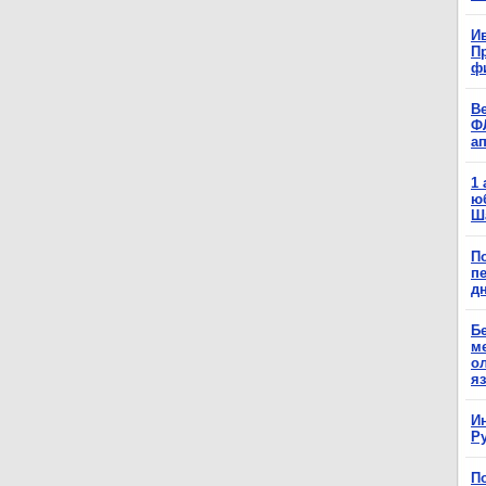
Ив
П
ф
В
Ф
а
1
ю
Ш
П
п
д
Б
м
о
я
И
Р
П