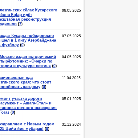
лезгинских сёлах Кусарского
08.05.2025
йона КцIар идёт
асштабная реконструкция
тадионов
(
3
)
ахдаг Кусары победоносно
07.05.2025
ышел в 1 лигу Азербайджана
о футболу
(
0
)
 Москве издан исторический
04.05.2025
етырёхтомник: «Очерки по
тории и культуре лезгин»
(
0
)
ациональная еда
11.04.2025
згинского края: что стоит
опробовать каждому
(
0
)
емонт участка дороги
05.01.2025
асумкент – Ашага-Стал» и
становка ночного освещения
Гогаз
(
0
)
оздравляем с Новым годом
31.12.2024
025 Цийи йис мубарак!
(
0
)