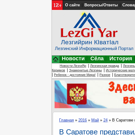
О сайте
|
Вопросы/Ответы
|
Слова
Лезгийрин КIватIал
Лезгинский Информационный Портал
Новости
Сёла
История
|
|
Новости ЛезгиЯр
Лезгинская правда
Лезгин
|
|
Керимов
Знаменитые Лезгины
Исторические мат
|
|
|
Ребенок - достояние Мира!
Разное
Благотворит
Главная
»
2016
»
Май
»
24
» В Саратове 
В Саратове представи