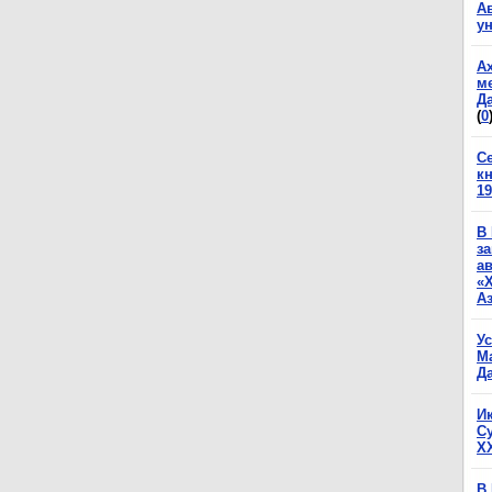
А
у
А
м
Да
(
0
С
к
19
В
з
а
«
А
У
М
Да
И
С
X
В