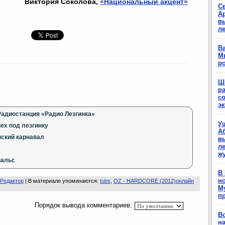
Виктория Соколова,
«Национальный акцент»
С
А
в
л
Ва
М
р
Ш
р
с
э
Радиостанция «Радио Лезгинка»
У
ех под лезгинку
А
нский карнавал
в
ле
ж
вальс
В
н
Редактор
|
В материале упоминаются
:
tubs
,
OZ - HARDCORE (2012)онлайн
М
п
Порядок вывода комментариев:
В
н