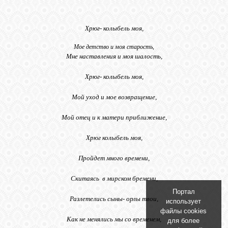
Хрюг- колыбель моя,
Мое детство и моя старость
,
Мне наставления и моя шалость,
Хрюг- колыбель моя,
Мой уход и мое возвращение,
Мой отец и к матери приближение,
Хрюг колыбель моя,
Пройдет много времени,
Скитаясь в мирском бремени,
Портал
Разлетелись сыны- орлы твои,
использует
файлы cookies
Как не менялись мы со временем,
для более