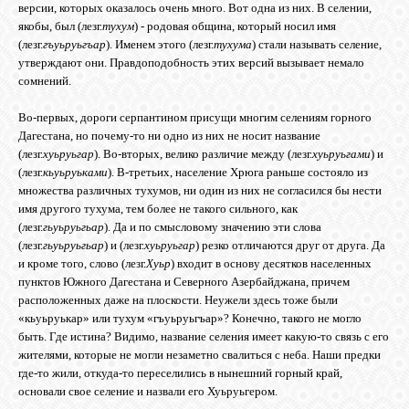
версии, которых оказалось очень много. Вот одна из них. В селении,
якобы, был (лезг.
тухум
) - родовая община, который носил имя
(лезг.
гъуьруьгъар
). Именем этого (лезг.
тухума
) стали называть селение,
утверждают они. Правдоподобность этих версий вызывает немало
сомнений.
Во-первых, дороги серпантином присущи многим селениям горного
Дагестана, но почему-то ни одно из них не носит название
(лезг.
хуьруьгар
). Во-вторых, велико различие между (лезг.
хуьруьгами
) и
(лезг.
кьуьруьками
). В-третьих, население Хрюга раньше состояло из
множества различных тухумов, ни один из них не согласился бы нести
имя другого тухума, тем более не такого сильного, как
(лезг.
гьуьруьгьар
). Да и по смысловому значению эти слова
(лезг.
гьуьруьгьар
) и (лезг.
хуьруьгар
) резко отличаются друг от друга. Да
и кроме того, слово (лезг.
Хуьр
) входит в основу десятков населенных
пунктов Южного Дагестана и Северного Азербайджана, причем
расположенных даже на плоскости. Неужели здесь тоже были
«кьуьруькар» или тухум «гъуьруьгъар»? Конечно, такого не могло
быть. Где ис­тина? Видимо, название селения имеет какую-то связь с его
жителями, которые не могли незаметно свалиться с неба. Наши предки
где-то жили, откуда-то переселились в нынешний горный край,
основали свое селение и наз­вали его Хуьруьгером.