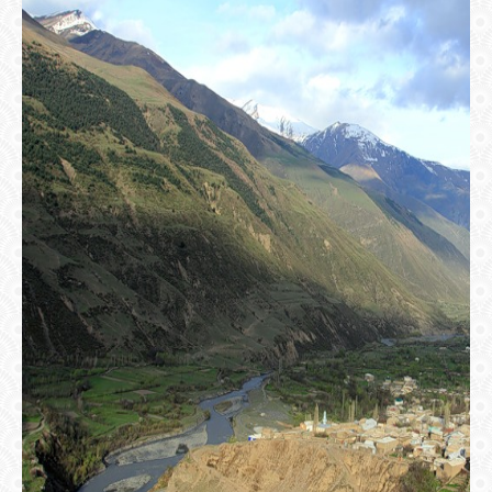
БИБЛИОТЕКА
ФОРУМ
ГОСТЕВАЯ
О САЙТЕ
ФОТО
ВИДЕО
МУЗЫКА
САЙТЫ