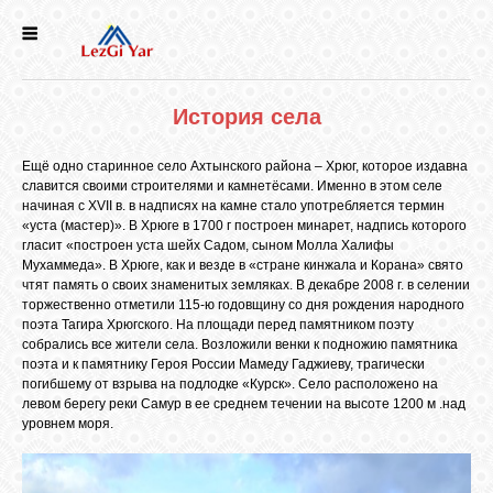
НОВОСТИ
История села
СЕЛА
Ещё одно старинное село Ахтынского района – Хрюг, которое издавна
славится своими строителями и камнетёсами. Именно в этом селе
ИСТОРИЯ
начиная с XVII в. в надписях на камне стало употребляется термин
«уста (мастер)». В Хрюге в 1700 г построен минарет, надпись которого
гласит «построен уста шейх Садом, сыном Молла Халифы
Мухаммеда». В Хрюге, как и везде в «стране кинжала и Корана» свято
КУЛЬТУРА
чтят память о своих знаменитых земляках. В декабре 2008 г. в селении
торжественно отметили 115-ю годовщину со дня рождения народного
поэта Тагира Хрюгского. На площади перед памятником поэту
ГОЛОС
собрались все жители села. Возложили венки к подножию памятника
ЛЕЗГИН
поэта и к памятнику Героя России Мамеду Гаджиеву, трагически
погибшему от взрыва на подлодке «Курск». Село расположено на
левом берегу реки Самур в ее среднем течении на высоте 1200 м .над
уровнем моря.
НАРОДЫ