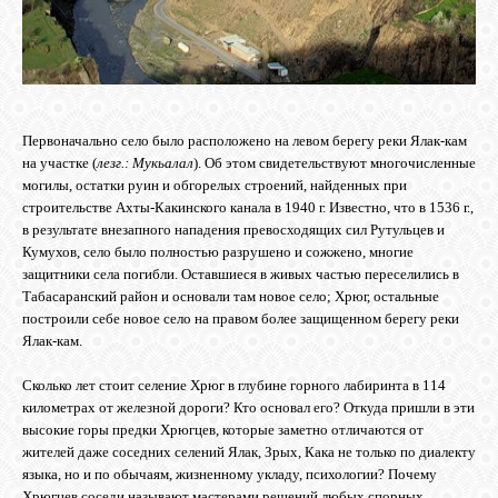
ОБЪЯВЛЕНИЯ
ВОПРОСЫ /
Первоначально село было расположено на левом берегу реки
Ялак-кам
ОТВЕТЫ
на участке (
лезг.: Мукьалал
). Об этом свидетельствуют многочисленные
могилы, остатки руин и обгорелых строений, найденных при
строительстве
Ахты-Какинского
канала в 1940 г. Известно, что в 1536 г.,
КОНТАКТЫ
в результате внезапного нападения превосходящих сил Рутульцев и
Кумухов
, село было полностью разрушено и сожжено, многие
защитники села погибли. Оставшиеся в живых частью переселились в
Табасаранский район и основали там новое село; Хрюг, остальные
ВХОД
построили себе новое село на правом более защищенном берегу реки
Ялак-кам
.
Сколько лет стоит селение Хрюг в глубине горного лабиринта в 114
RSS
километрах от железной дороги? Кто основал его? Откуда пришли в эти
высокие горы предки
Хрюгцев
, которые заметно отличаются от
жителей даже соседних селений
Ялак
, Зрых,
Кака
не только по диалек­ту
VK
языка, но и по обычаям, жизненному укладу, психоло­гии? Почему
Хрюгцев
соседи называют мастерами реше­ний любых спорных