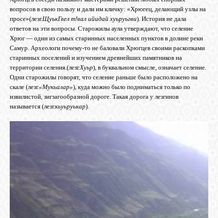
вопросов в свою пользу и дали им кличку: «Хрюгец, делающий узлы на
GOOGLE+
просе»(лезг.
ЩуькГвел т!вал ийидай хуьруьгви
). История не дала
ответов на эти вопросы. Старожилы аула утверждают, что селение
Хрюг — один из самых старинных населенных пунктов в долине реки
TWITTER
Самур. Археологи почему-то не баловали
Хрюгцев
своими раскопками
старинных поселений и изуче­нием древнейших памятников на
территории селения.
(лезг.
Хуьр
), в буквальном смысле, означает селение.
FACEBOOK
Одни старожилы говорят, что селение раньше было расположено на
скале (лезг.
«Мукьалар»
), куда можно было подниматься только по
извилистой, зигзагообразной дороге. Такая дорога у лезгинов
называется (лезг.
кьуьруькар
).