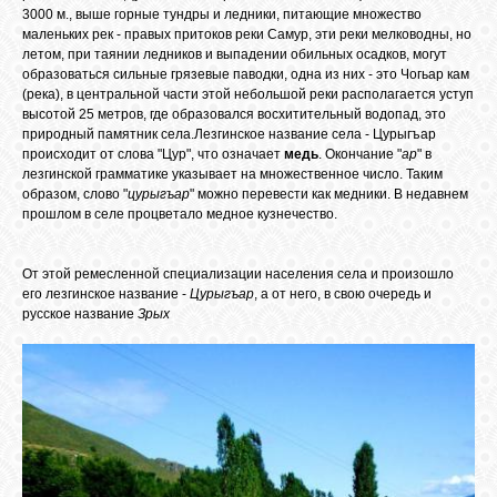
3000 м., выше горные тундры и ледники, питающие множество
маленьких рек - правых притоков реки Самур, эти реки мелководны, но
летом, при таянии ледников и выпадении обильных осадков, могут
ОБЪЯВЛЕНИЯ
образоваться сильные грязевые паводки, одна из них - это Чогьар кам
(река), в центральной части этой небольшой реки располагается уступ
высотой 25 метров, где образовался восхитительный водопад, это
природный памятник села.Лезгинское название села - Цурыгъар
ВОПРОСЫ /
происходит от слова "Цур", что означает
медь
. Окончание "
ар
" в
ОТВЕТЫ
лезгинской грамматике указывает на множественное число. Таким
образом, слово "
цурыгъар
" можно перевести как медники. В недавнем
прошлом в селе процветало медное кузнечество.
КОНТАКТЫ
От этой ремесленной специализации населения села и произошло
его лезгинское название -
Цурыгъар
, а от него, в свою очередь и
ВХОД
русское название
Зрых
RSS
VK