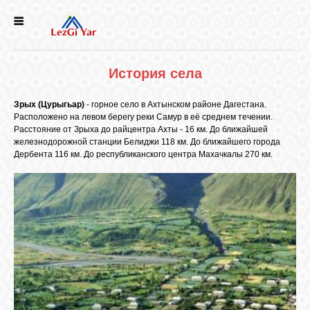
НОВОСТИ
История села
СЕЛА
Зрых (Цурыгьар)
- горное село в Ахтынском районе Дагестана.
Расположено на левом берегу реки Самур в её среднем течении.
ИСТОРИЯ
Расстояние от Зрыха до райцентра Ахты - 16 км. До ближайшей
железнодорожной станции Белиджи 118 км. До ближайшего города
Дербента 116 км. До республиканского центра Махачкалы 270 км.
КУЛЬТУРА
ГОЛОС
ЛЕЗГИН
НАРОДЫ