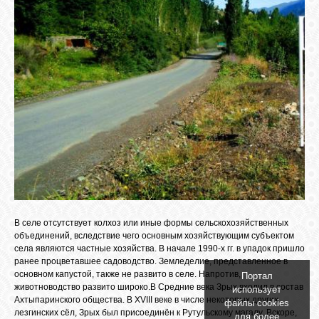
GOOGLE+
TWITTER
FACEBOOK
В селе отсутствует колхоз или иные формы сельскохозяйственных
объединений, вследствие чего основным хозяйствующим субъектом
села являются частные хозяйства. В начале 1990-х гг. в упадок пришло
ранее процветавшее садоводство. Земледелие, представленное в
основном капустой, также не развито в селе. Напротив,
Портал
животноводство развито широко.В Средние века Зрых входил в состав
использует
Ахтыпаринского общества. В XVIIІ веке в числе некоторых других
файлы cookies
лезгинских сёл, Зрых был присоединён к Рутульскому магалу. Вскоре,
для более