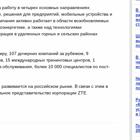
 работу в четырех основных направлениях:
В 
, решения для предприятий, мобильные устройства и
ра
м
омпания активно работает в области возобновляемых
с
роэнергетике, а также над технологиями
ерации в удаленных горных и сельских районах
Ш
в
п
иру, 107 дочерних компаний за рубежом, 9
В
в, 15 международных тренинговых центров, 1
ч
 обслуживания, более 10 000 специалистов по пост-
ис
Н
ле
развивается на российском рынке. В связи с этим в
п
ьное представительство корпорации ZTE.
Р
«К
у
в 
П
2