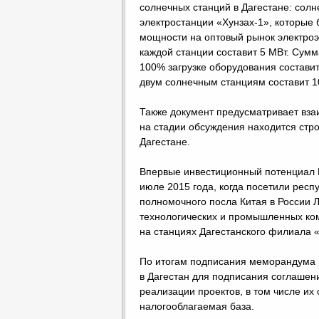
солнечных станций в Дагестане: сол
электростанции «Хунзах-1», которые 
мощности на оптовый рынок электро
каждой станции составит 5 МВт. Сум
100% загрузке оборудования состави
двум солнечным станциям составит 1
Также документ предусматривает взаи
на стадии обсуждения находится стр
Дагестане.
Впервые инвестиционный потенциал В
июле 2015 года, когда посетили респ
полномочного посла Китая в России Л
технологических и промышленных ком
на станциях Дагестанского филиала 
По итогам подписания меморандума 
в Дагестан для подписания соглашен
реализации проектов, в том числе их
налогооблагаемая база.