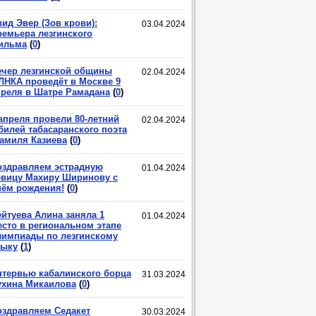
ид Эвер (Зов крови):
03.04.2024
ремьера лезгинского
ильма
(
0
)
ечер лезгинской общины
02.04.2024
ЛНКА проведёт в Москве 9
преля в Шатре Рамадана
(
0
)
 апреля провели 80-летний
02.04.2024
билей табасаранского поэта
амиля Казиева
(
0
)
оздравляем эстрадную
01.04.2024
евицу Махиру Ширинову с
нём рождения!
(
0
)
ейтуева Алина заняла 1
01.04.2024
есто в региональном этапе
лимпиады по лезгинскому
зыку
(
1
)
нтервью кабалинского борца
31.03.2024
ухина Микаилова
(
0
)
оздравляем Седакет
30.03.2024