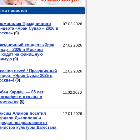
нта новостей
роморолик Праздничного
07.03.2026
нцерта «Яран Сувар – 2026 в
оскве»
(
0
)
раздничный концерт «Яран
27.02.2026
вар – 2026 в Москве»
ыходит на финишную
рямую
(
0
)
eaking news!!! Праздничный
12.02.2026
нцерт «Яран Сувар 2026 в
оскве»!
(
0
)
рбен Кардаш — 65 лет:
11.02.2026
иография и отзывы о
ворчестве
(
0
)
аксим Алимов посетил
17.01.2026
ердали Джалилова и
ередал поздравление от
инистра культуры Дагестана
)