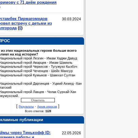
еримову с 71 днём рождения
)
устамбек Пирмагомедов
30.03.2024
овел встречу с детьми из
елгорода
(
0
)
ПРОС
 из этих национальных героев больше всего
лиял на ход истории?
Национальный герой Лезгин - Имам Хаджи Давуд
Национальный герой Аварцев - Имам Шамиль
Национальный герой Черкесов - Тугужуко Кызбэч
Национальный герой Чеченцев - Шейх Мансур
Национальный герой Кумыков - Шамхал Султан
т
Национальный герой Даргинцев - Уцмий Ахмед -Хан
тагский
Национальный герой Лакцев - Чолак Сурхай-Хан
икумухский.
[
·
]
Результаты
Архив опросов
Всего ответов:
1128
екламные публикации
аймы через Тинькофф ID:
22.05.2026
еханика работы и