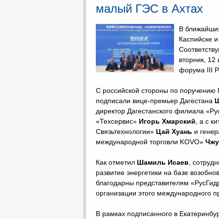
малый ГЭС в Ахтах
В ближайших
Каспийске и
Соответств
вторник, 12
форума III 
С российской стороны по поручению 
подписали вице-премьер Дагестана
Ш
директор Дагестанского филиала «Р
«Техсервис»
Игорь Хмарский
, а с 
Связьтехнологии»
Цай Хуань
и генер
международной торговли KOVO»
Чжу
Как отметил
Шамиль Исаев
, сотруд
развитие энергетики на базе возобно
благодарны представителям «РусГидр
организации этого международного пр
В рамках подписанного в Екатеринбу