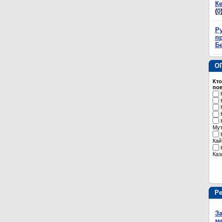
К
(
0
Р
пр
Б
О
Кто
пов
Му
Кай
Каз
Р
З
м