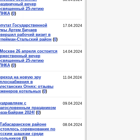
раздничный вечер
освященный 25-летию
ЛНКА
(
0
)
епутат Государственной
17.04.2024
умы Артем Бичаев
овершил рабочий визит в
улейман-Стальский район
(
0
)
 Москве 26 апреля состоится
14.04.2024
оржественный вечер
освященный 25-летию
ЛНКА
(
0
)
ереход на новую эру
11.04.2024
еплоснабжения в
агестанских Огнях: отзывы
нженеров котельных
(
0
)
оздравляем с
09.04.2024
лагословенным праздником
аза-Байрам 2024!
(
0
)
 Табасаранском районе
08.04.2024
остоялось соревнование по
усским шашкам среди
кольников
(
0
)