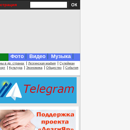
истрация
Фото
Видео
Музыка
|
|
ны в др. странах
Лезгинская мафия
Сулейман
|
|
|
|
орт
Культура
Экономика
Общество
События