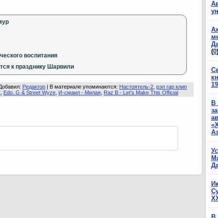
А
у
мур
А
м
Да
(
0
ического воспитания
тся к празднику Шарвили
С
к
19
Добавил
:
Редактор
|
В материале упоминаются
:
Настоятель-2
,
рэп rap клип
2
,
Edo. G & Street Wyze
,
И-смаил - Милая
,
Raz B - Let's Make This Official
В
з
а
«
А
У
М
Да
И
С
X
В