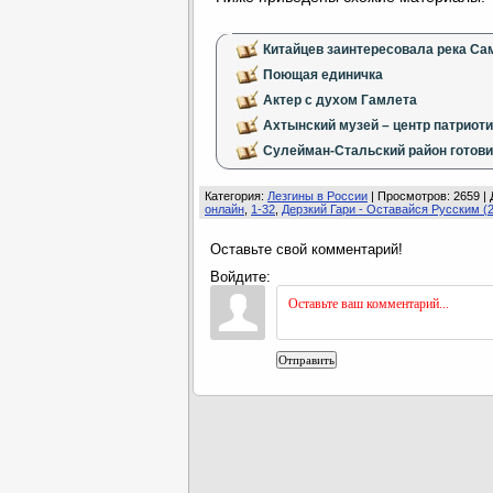
Китайцев заинтересовала река Са
Поющая единичка
Актер с духом Гамлета
Ахтынский музей – центр патриот
Сулейман-Стальский район готови
Категория
:
Лезгины в России
|
Просмотров
: 2659 |
онлайн
,
1-32
,
Дерзкий Гари - Оставайся Русским (
Оставьте свой комментарий!
Войдите:
Отправить