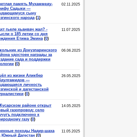
ветлая память Мухаммеду-
02.11.2025
рифу Садыки —
ыдающемуся сыну
езгинского народа
(
1
)
хт гьеле хьанвач жал? -
11.07.2025
ысли о 185 летии со дня
ождения Етима Эмина
(
0
)
кольник из Докузпаринского
06.06.2025
айона удостоен награды за
оздание сада и поддержки
кологии
(
0
)
шёл из жизни Аликбер
26.05.2025
бдулгамидов —
ыдающаяся личность
згинской и дагестанской
урналистики
(
0
)
 Кусарском районе открыт
14.05.2025
овый газопровод: село
учугъ подключено к
риродному газу
(
0
)
оенные походы Надир-шаха
11.05.2025
а Южный Дагестан
(
0
)