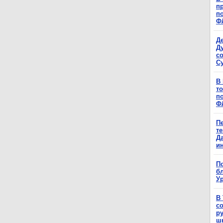
п
п
Ф
Д
Д
с
С
В
т
п
Ф
П
т
Д
и
П
б
Ур
В
с
р
ш