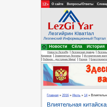
О сайте
|
Вопросы/Ответы
|
Слова
Лезгийрин КIватIал
Лезгинский Информационный Портал
Новости
Сёла
История
|
|
Новости ЛезгиЯр
Лезгинская правда
Лезгин
|
|
Керимов
Знаменитые Лезгины
Исторические мат
|
|
|
Ребенок - достояние Мира!
Разное
Благотворит
Главная
»
2016
»
Июль
»
14
» Влиятельн
Влиятельная китайска