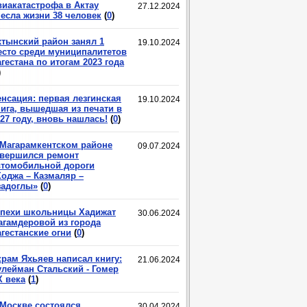
виакатастрофа в Актау
27.12.2024
несла жизни 38 человек
(
0
)
хтынский район занял 1
19.10.2024
есто среди муниципалитетов
гестана по итогам 2023 года
)
енсация: первая лезгинская
19.10.2024
нига, вышедшая из печати в
27 году, вновь нашлась!
(
0
)
 Магарамкентском районе
09.07.2024
авершился ремонт
втомобильной дороги
Ходжа – Казмаляр –
задоглы»
(
0
)
спехи школьницы Хадижат
30.06.2024
агамдеровой из города
гестанские огни
(
0
)
крам Яхьяев написал книгу:
21.06.2024
улейман Стальский - Гомер
X века
(
1
)
 Москве состоялся
30.04.2024