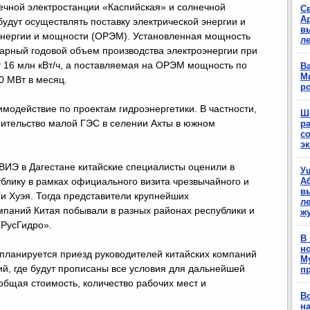
нечной электростанции «Каспийская» и солнечной
С
А
будут осуществлять поставку электрической энергии и
в
энергии и мощности (ОРЭМ). Установленная мощность
л
марный годовой объем производства электроэнергии при
т 16 млн кВт/ч, а поставляемая на ОРЭМ мощность по
Ва
М
0 МВт в месяц.
р
модействие по проектам гидроэнергетики. В частности,
Ш
оительство малой ГЭС в селении Ахты в южном
р
с
э
ИЭ в Дагестане китайские специалисты оценили в
У
ублику в рамках официального визита чрезвычайного и
А
в
и Хуэя. Тогда представители крупнейших
ле
паний Китая побывали в разных районах республики и
ж
«РусГидро».
В
н
планируется приезд руководителей китайских компаний
М
ий, где будут прописаны все условия для дальнейшей
п
 общая стоимость, количество рабочих мест и
В
н