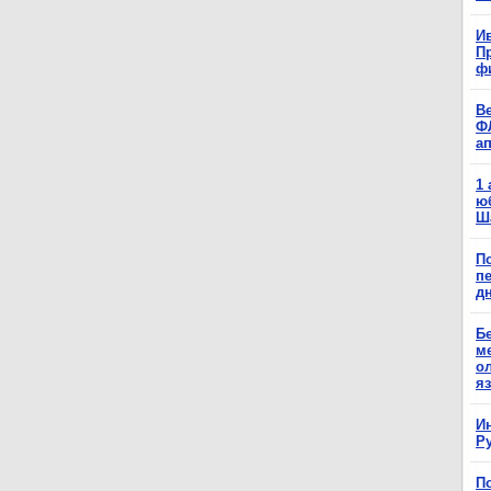
Ив
П
ф
В
Ф
а
1
ю
Ш
П
п
д
Б
м
о
я
И
Р
П