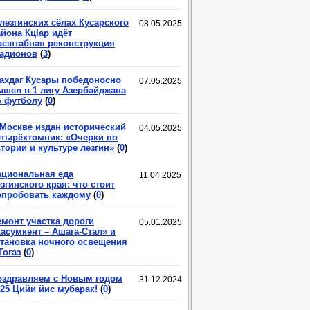
лезгинских сёлах Кусарского
08.05.2025
йона КцIар идёт
асштабная реконструкция
тадионов
(
3
)
ахдаг Кусары победоносно
07.05.2025
ышел в 1 лигу Азербайджана
о футболу
(
0
)
 Москве издан исторический
04.05.2025
етырёхтомник: «Очерки по
тории и культуре лезгин»
(
0
)
ациональная еда
11.04.2025
згинского края: что стоит
опробовать каждому
(
0
)
емонт участка дороги
05.01.2025
асумкент – Ашага-Стал» и
становка ночного освещения
Гогаз
(
0
)
оздравляем с Новым годом
31.12.2024
025 Цийи йис мубарак!
(
0
)