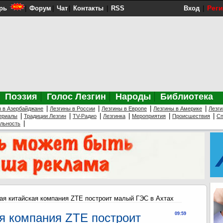
Рег
рь
|
Форум
|
Чат
|
Контакты
|
RSS
Вход
|
Поэзия
Голос Лезгин
Народы
Библиотека
|
|
|
|
ы в Азербайджане
Лезгины в России
Лезгины в Европе
Лезгины в Америке
Лезги
|
|
|
|
|
|
ериалы
Традиции Лезгин
TV-Радио
Лезгинка
Мероприятия
Происшествия
Сп
|
ельность
ая китайская компания ZTE построит малый ГЭС в Ахтах
я компания ZTE построит
09:59