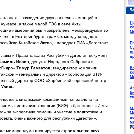
Ле
 планах – возведение двух солнечных станций в
П
 Хунзахе, а также малой ГЭС в селе Ахты.
ко
ующие намерения были закреплены меморандумом во
М
 июля, в Екатеринбурге в рамках международного
Российско-Китайское Экспо, - передает РИА «Дагестан».
П
Су
в
Главы и Правительства Республики Дагестан документ
п
амиль Исаев
, депутат Народного Собрания и
усГидро»
Тимур Гамзатов
, гендиректор компании
Br
ко
китайской – генеральный директор «Корпорация ЗТИ-
М
альный директор ООО «Харбинский сервисный центр
 Усинь
.
А
б
т
ничество с китайскими компаниями направлено на
вляемых источников энергии (ВИЭ) в Дагестане: «И мы
М
о» за экспертную помощь и участие в подготовке и
М
п
оекта, очень важного для республики Дагестан».
м
(
0
рге меморандума планируется строительство двух