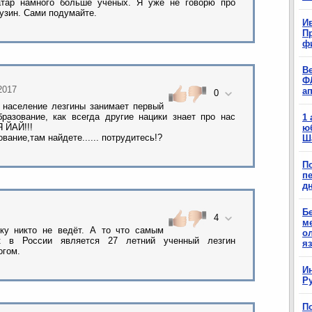
атар намного больше ученых. Я уже не говорю про
рузин. Сами подумайте.
Ив
П
ф
В
Ф
.2017
а
0
 население лезгины занимает первый
разование, как всегда другие нацики знает про нас
1
 ЙАЙ!!!
ю
вание,там найдете...... потрудитесь!?
Ш
П
п
д
Б
4
м
ку никто не ведёт. А то что самым
о
к в России является 27 летний ученный лезгин
я
огом.
И
Р
П