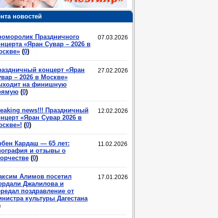
нта новостей
роморолик Праздничного
07.03.2026
нцерта «Яран Сувар – 2026 в
оскве»
(
0
)
раздничный концерт «Яран
27.02.2026
вар – 2026 в Москве»
ыходит на финишную
рямую
(
0
)
eaking news!!! Праздничный
12.02.2026
нцерт «Яран Сувар 2026 в
оскве»!
(
0
)
рбен Кардаш — 65 лет:
11.02.2026
иография и отзывы о
ворчестве
(
0
)
аксим Алимов посетил
17.01.2026
ердали Джалилова и
ередал поздравление от
инистра культуры Дагестана
)