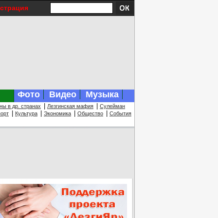
истрация
Фото
Видео
Музыка
|
|
ны в др. странах
Лезгинская мафия
Сулейман
|
|
|
|
орт
Культура
Экономика
Общество
События