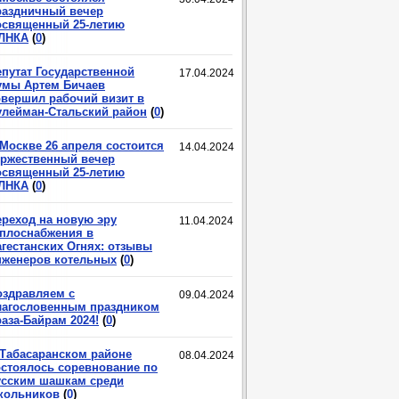
раздничный вечер
освященный 25-летию
ЛНКА
(
0
)
епутат Государственной
17.04.2024
умы Артем Бичаев
овершил рабочий визит в
улейман-Стальский район
(
0
)
 Москве 26 апреля состоится
14.04.2024
оржественный вечер
освященный 25-летию
ЛНКА
(
0
)
ереход на новую эру
11.04.2024
еплоснабжения в
агестанских Огнях: отзывы
нженеров котельных
(
0
)
оздравляем с
09.04.2024
лагословенным праздником
аза-Байрам 2024!
(
0
)
 Табасаранском районе
08.04.2024
остоялось соревнование по
усским шашкам среди
кольников
(
0
)