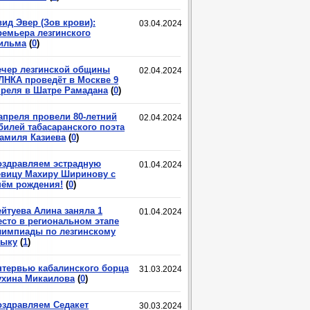
ид Эвер (Зов крови):
03.04.2024
ремьера лезгинского
ильма
(
0
)
ечер лезгинской общины
02.04.2024
ЛНКА проведёт в Москве 9
преля в Шатре Рамадана
(
0
)
 апреля провели 80-летний
02.04.2024
билей табасаранского поэта
амиля Казиева
(
0
)
оздравляем эстрадную
01.04.2024
евицу Махиру Ширинову с
нём рождения!
(
0
)
ейтуева Алина заняла 1
01.04.2024
есто в региональном этапе
лимпиады по лезгинскому
зыку
(
1
)
нтервью кабалинского борца
31.03.2024
ухина Микаилова
(
0
)
оздравляем Седакет
30.03.2024