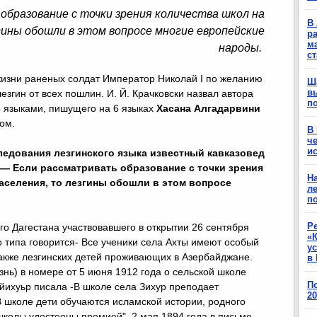
образование с точки зрения количества школ на
В 
гины обошли в этом вопросе многие европейские
ра
м
народы.
с
жизни раненых солдат Император Николай I по желанию
Ш
в
езгин от всех пошлин. И. Й. Крачковски назвал автора
п
4 языками, пишущего на 6 языках
Хасана Алгадарвини
том.
В
ч
ис
ледования лезгинского языка известный кавказовед
 — Если рассматривать образование с точки зрения
Н
аселения, то лезгины обошли в этом вопросе
ле
п
Р
о Дагестана участвовавшего в открытии 26 сентября
«К
 типа говорится- Все ученики села Ахты имеют особый
у
также лезгинских детей проживающих в Азербайджане.
в 
знь) в номере от 5 июня 1912 года о сельской школе
П
iйихуьр писала -В школе села Зихур преподает
2
В школе дети обучаются исламской истории, родного
 школы удостоены премией". 2 мая 1894 года в письме