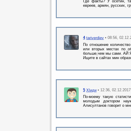
Где факты? У осетин, т
евреев, армян, русских, г
4
• 08:56, 02.12
tariverdiev
По отношение количество
или вторых местах по об
больше,чем мы сами. АЙ Я
Ищите в сайтах мин образо
5
• 12:36, 02.12.2017
ХIиди
По-моему такую статисти
молодым доктором нау
Алисултанов говорит о мн