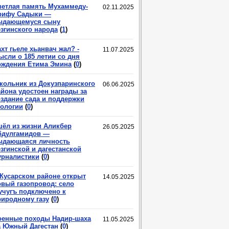
ветлая память Мухаммеду-
02.11.2025
рифу Садыки —
ыдающемуся сыну
езгинского народа
(
1
)
хт гьеле хьанвач жал? -
11.07.2025
ысли о 185 летии со дня
ождения Етима Эмина
(
0
)
кольник из Докузпаринского
06.06.2025
айона удостоен награды за
оздание сада и поддержки
кологии
(
0
)
шёл из жизни Аликбер
26.05.2025
бдулгамидов —
ыдающаяся личность
згинской и дагестанской
урналистики
(
0
)
 Кусарском районе открыт
14.05.2025
овый газопровод: село
учугъ подключено к
риродному газу
(
0
)
оенные походы Надир-шаха
11.05.2025
а Южный Дагестан
(
0
)