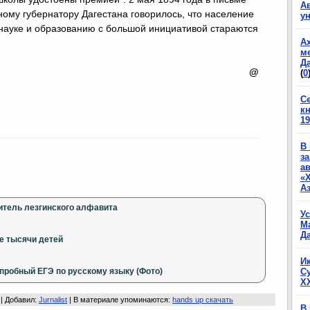
А
ному губернатору Дагестана говорилось, что население
у
 науке и образованию с большой инициативой стараются
А
м
Да
@
(
0
С
к
19
В
з
а
«
А
итель лезгинского алфавита
У
М
Да
е тысячи детей
И
пробный ЕГЭ по русскому языку (Фото)
С
X
 |
Добавил
:
Jurnalist
|
В материале упоминаются
:
hands up скачать
В