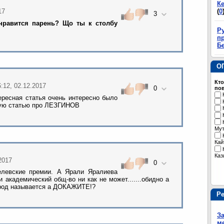
К
(
0
17
3
нравится парень? Що ты к столбу
Р
пр
Б
О
Кто
6:12, 02.12.2017
0
пов
ересная статья очень интересно было
ную статью про ЛЕЗГИНОВ
Му
Кай
Каз
.2017
0
левские премии. А Ярали Яралиева
 академический общ-во ни как не может.......обидно а
арод называется а ДОКАЖИТЕ!?
Р
З
м