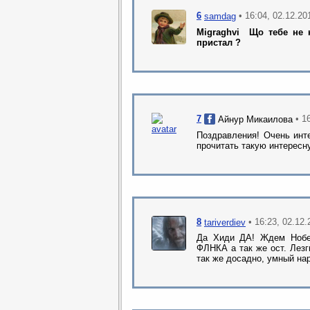
6
• 16:04, 02.12.20
samdag
Migraghvi
Що тебе не 
пристал ?
7
• 1
Айнур Микаилова
Поздравления! Очень инт
прочитать такую интерес
8
• 16:23, 02.12
tariverdiev
Да Хиди ДА! Ждем Нобе
ФЛНКА а так же ост. Лезги
так же досадно, умный н