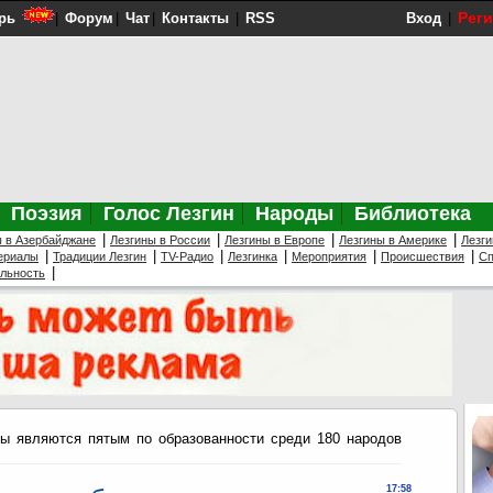
Рег
рь
|
Форум
|
Чат
|
Контакты
|
RSS
Вход
|
Поэзия
Голос Лезгин
Народы
Библиотека
|
|
|
|
ы в Азербайджане
Лезгины в России
Лезгины в Европе
Лезгины в Америке
Лезги
|
|
|
|
|
|
ериалы
Традиции Лезгин
TV-Радио
Лезгинка
Мероприятия
Происшествия
Сп
|
ельность
ы являются пятым по образованности среди 180 народов
17:58