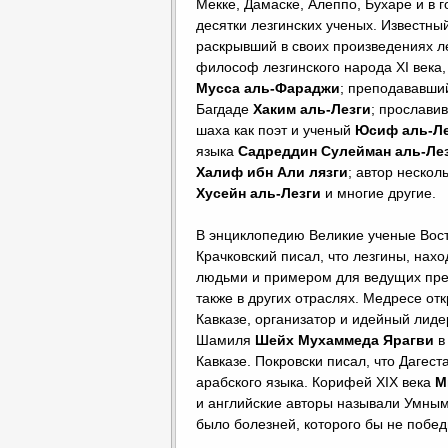
Мекке, Дамаске, Алеппо, Бухаре и в
десятки лезгинских ученых. Известны
раскрывший в своих произведениях л
философ лезгинского народа XI века,
Мусса аль-Фараджи
; преподававший
Багдаде
Хаким аль-Лезги
; прослави
шаха как поэт и ученый
Юсиф аль-Ле
языка
Садреддин Сулейман аль-Ле
Халиф ибн Али лязги
; автор нескол
Хусейн аль-Лезги
и многие другие.
В энциклопедию Великие ученые Восто
Крачковский писал, что лезгины, нах
людьми и примером для ведущих пред
также в других отраслях. Медресе о
Кавказе, организатор и идейный лид
Шамиля
Шейх Мухаммеда Ярагви
в
Кавказе. Покровски писал, что Дагес
арабского языка. Корифей XIX века
М
и английские авторы называли Умным 
было болезней, которого бы не побе