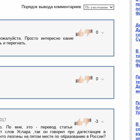
п
Порядок вывода комментариев:
п
Ф
Д
Д
0
с
ожалуйста. Просто интересно какие
С
 и перегнать.
В
т
п
Ф
П
0
т
Д
и
П
б
Ур
2017
-3
В
р. По мне, это - перевод статьи
с
т слов Услара ,так он говорил про дагестанцев в
р
 что лезгины на пятом месте по образованию в России?
ш