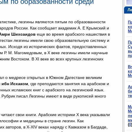
ым по образованности среди
Ле
атистике, лезгины являются пятым по образованности
П
ко
ародов России. Как сообщает академик А. Е Крымский и
М
Амри Шихсаидов
еще во время арабского нашествия в
Дагестан лезгины имели свою образовательную систему и
П
ных. Исходя из исторических фактов, предоставленных
Су
в
 Р. М. Магомедовым, в X веке лезгины имели научные
п
жним Востоком. В XI веке во всех крупных лезгинских
Br
ко
М
ал о медресе открытых в Южном Дагестане великим
 ибн Исхаком
, где преподаются занятия на арабском и
А
нных исламских книг с арабского на лезгинский язык.
б
т
а Рубрик писал Лезгины имеют в виде рукописей много
М
М
итают свои книги. Арабские историки X века указывали
п
м
илософии и медицины в стране лезгин. Как
(
0
х авторов, в X-XIV веках наряду с Кавказом в Багдаде,