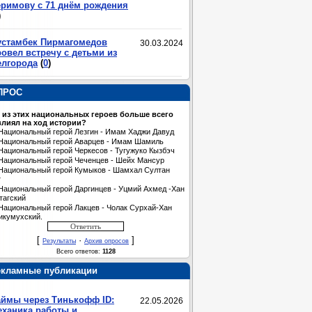
еримову с 71 днём рождения
)
устамбек Пирмагомедов
30.03.2024
овел встречу с детьми из
елгорода
(
0
)
ПРОС
 из этих национальных героев больше всего
лиял на ход истории?
Национальный герой Лезгин - Имам Хаджи Давуд
Национальный герой Аварцев - Имам Шамиль
Национальный герой Черкесов - Тугужуко Кызбэч
Национальный герой Чеченцев - Шейх Мансур
Национальный герой Кумыков - Шамхал Султан
т
Национальный герой Даргинцев - Уцмий Ахмед -Хан
тагский
Национальный герой Лакцев - Чолак Сурхай-Хан
икумухский.
[
·
]
Результаты
Архив опросов
Всего ответов:
1128
екламные публикации
аймы через Тинькофф ID:
22.05.2026
еханика работы и