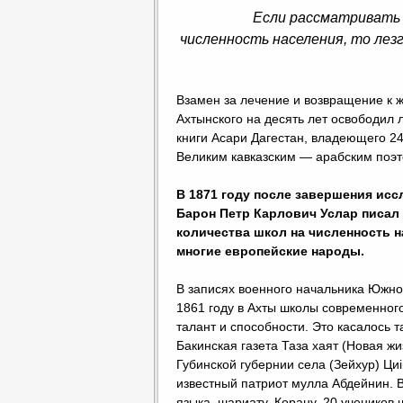
Если рассматривать 
численность населения, то лез
Взамен за лечение и возвращение к 
Ахтынского на десять лет освободил л
книги Асари Дагестан, владеющего 2
Великим кавказским — арабским поэ
В 1871 году после завершения исс
Барон Петр Карлович Услар писал
количества школ на численность н
многие европейские народы.
В записях военного начальника Южног
1861 году в Ахты школы современного
талант и способности. Это касалось 
Бакинская газета Таза хаят (Новая жи
Губинской губернии села (Зейхур) Ци
известный патриот мулла Абдейнин. 
языка, шариату, Корану. 20 учеников