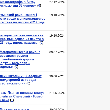
виакатастрофа в Актау
27.12.2024
несла жизни 38 человек
(
0
)
хтынский район занял 1
19.10.2024
есто среди муниципалитетов
гестана по итогам 2023 года
)
енсация: первая лезгинская
19.10.2024
нига, вышедшая из печати в
27 году, вновь нашлась!
(
0
)
 Магарамкентском районе
09.07.2024
авершился ремонт
втомобильной дороги
Ходжа – Казмаляр –
задоглы»
(
0
)
спехи школьницы Хадижат
30.06.2024
агамдеровой из города
гестанские огни
(
0
)
крам Яхьяев написал книгу:
21.06.2024
улейман Стальский - Гомер
X века
(
1
)
 Москве состоялся
30.04.2024