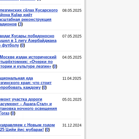
лезгинских сёлах Кусарского
08.05.2025
йона КцIар идёт
асштабная реконструкция
тадионов
(
3
)
ахдаг Кусары победоносно
07.05.2025
ышел в 1 лигу Азербайджана
о футболу
(
0
)
 Москве издан исторический
04.05.2025
етырёхтомник: «Очерки по
тории и культуре лезгин»
(
0
)
ациональная еда
11.04.2025
згинского края: что стоит
опробовать каждому
(
0
)
емонт участка дороги
05.01.2025
асумкент – Ашага-Стал» и
становка ночного освещения
Гогаз
(
0
)
оздравляем с Новым годом
31.12.2024
025 Цийи йис мубарак!
(
0
)