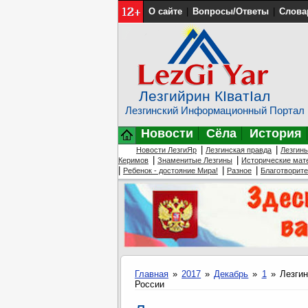
О сайте
|
Вопросы/Ответы
|
Слова
Лезгийрин КIватIал
Лезгинский Информационный Портал
Новости
Сёла
История
|
|
Новости ЛезгиЯр
Лезгинская правда
Лезгин
|
|
Керимов
Знаменитые Лезгины
Исторические мат
|
|
|
Ребенок - достояние Мира!
Разное
Благотворит
Главная
»
2017
»
Декабрь
»
1
» Лезгин
России