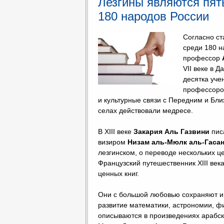
Лезгины являются пят
180 народов России
Согласно ст
среди 180 н
профессор
VII веке в 
десятка уче
профессором
и культурные связи с Передним и Бли
селах действовали медресе.
В XIII веке
Закария Аль Газвини
пис
визиром
Низам аль-Мюлк аль-Гасан
лезгинском, о переводе нескольких це
Французский путешественник XIII век
ценных книг.
Они с большой любовью сохраняют и ч
развитие математики, астрономии, ф
описываются в произведениях арабски