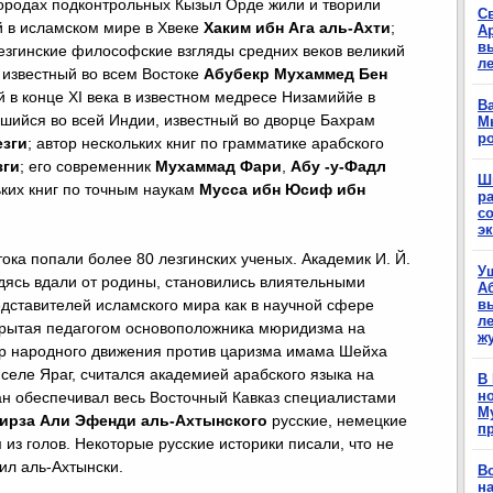
 городах подконтрольных Кызыл Орде жили и творили
С
й в исламском мире в Xвеке
Хаким ибн Ага аль-Ахти
;
А
в
езгинские философские взгляды средних веков великий
л
 известный во всем Востоке
Абубекр Мухаммед Бен
 в конце XI века в известном медресе Низамиййе в
Ва
вшийся во всей Индии, известный во дворце Бахрам
М
р
зги
; автор нескольких книг по грамматике арабского
зги
; его современник
Мухаммад Фари
,
Абу -у-Фадл
Ш
ьких книг по точным наукам
Мусса ибн Юсиф ибн
р
с
э
ка попали более 80 лезгинских ученых. Академик И. Й.
У
одясь вдали от родины, становились влиятельными
А
ставителей исламского мира как в научной сфере
в
ле
ткрытая педагогом основоположника мюридизма на
ж
ер народного движения против царизма имама Шейха
 селе Яраг, считался академией арабского языка на
В
н
тан обеспечивал весь Восточный Кавказ специалистами
М
ирза Али Эфенди аль-Ахтынского
русские, немецкие
п
из голов. Некоторые русские историки писали, что не
дил аль-Ахтынски.
В
н