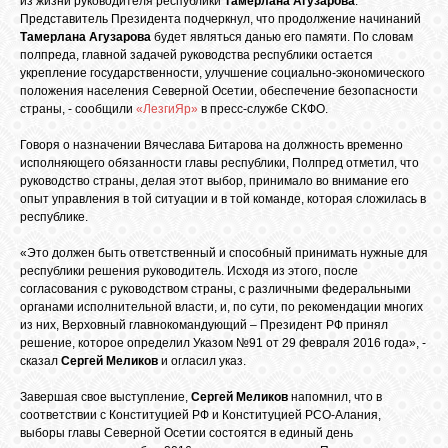
из жизни руководителя республики
Тамерлана Агузарова
.
БИБЛИОТЕКА
Представитель Президента подчеркнул, что продолжение начинаний
Тамерлана Агузарова
будет являться данью его памяти. По словам
полпреда, главной задачей руководства республики остается
ФОРУМ
укрепление государственности, улучшение социально-экономического
положения населения Северной Осетии, обеспечение безопасности
страны, - сообщили
«ЛезгиЯр»
в пресс-службе СКФО.
ГОСТЕВАЯ
Говоря о назначении Вячеслава Битарова на должность временно
исполняющего обязанности главы республики, Полпред отметил, что
руководство страны, делая этот выбор, принимало во внимание его
О САЙТЕ
опыт управления в той ситуации и в той команде, которая сложилась в
республике.
«Это должен быть ответственный и способный принимать нужные для
ФОТО
республики решения руководитель. Исходя из этого, после
согласования с руководством страны, с различными федеральными
органами исполнительной власти, и, по сути, по рекомендации многих
ВИДЕО
из них, Верховный главнокомандующий – Президент РФ принял
решение, которое определил Указом №91 от 29 февраля 2016 года», -
сказал
Сергей Меликов
и огласил указ.
МУЗЫКА
Завершая свое выступление,
Сергей Меликов
напомнил, что в
соответствии с Конституцией РФ и Конституцией РСО-Алания,
выборы главы Северной Осетии состоятся в единый день
САЙТЫ