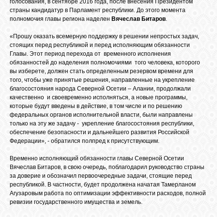
голосования, в сентябре 2016 года, после внесения Президентом
страны кандидатур в Парламент республики. До этого момента
полномочия главы региона наделен
Вячеслав Битаров
.
ОБЪЯВЛЕНИЯ
«Прошу оказать всемерную поддержку в решении непростых задач,
стоящих перед республикой и перед исполняющим обязанности
Главы. Этот период перехода от временного исполнения
ВОПРОСЫ /
обязанностей до наделения полномочиями того человека, которого
ОТВЕТЫ
вы изберете, должен стать определенным резервом времени для
того, чтобы уже принятые решения, направленные на укрепление
благосостояния народа Северной Осетии – Алании, продолжали
качественно и своевременно исполняться, а новые программы,
КОНТАКТЫ
которые будут введены в действие, в том числе и по решению
федеральных органов исполнительной власти, были направлены
только на эту же задачу - укрепление благосостояния республики,
ВХОД
обеспечение безопасности и дальнейшего развития Российской
Федерации», - обратился полпред к присутствующим.
Временно исполняющий обязанности главы Северной Осетии
Вячеслав Битаров, в свою очередь, поблагодарил руководство страны
RSS
за доверие и обозначил первоочередные задачи, стоящие перед
республикой. В частности, будет продолжена начатая Тамерланом
Агузаровым работа по оптимизации эффективности расходов, полной
VK
ревизии государственного имущества и земель.