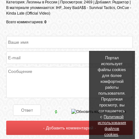
Категория
:
Лезгины в России
|
Просмотров
: 2469 |
Добавил
:
Редактор
|
GOOGLE+
В материале упоминаются
:
IHF
,
Joey BadA$$ - Survival Tactics
,
OnCue -
Kinda Late (Official Video)
Всего комментариев:
0
TWITTER
FACEBOOK
Портал
использует
файлы cookies
для более
комфортной
работы
пользователя.
Продолжая
просмотр, вы
соглашаетесь
с
Политикой
использования
файлов
cookies
.