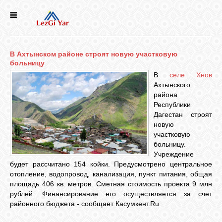
НОВОСТИ
В Ахтынском районе строят новую участковую
СЕЛА
больницу
В
селе Хнов
Ахтынского
ИСТОРИЯ
района
Республики
Дагестан строят
КУЛЬТУРА
новую
участковую
больницу.
ГОЛОС
Учреждение
ЛЕЗГИН
будет рассчитано 154 койки. Предусмотрено центральное
отопление, водопровод, канализация, пункт питания, общая
площадь 406 кв. метров. Сметная стоимость проекта 9 млн
НАРОДЫ
рублей. Финансирование его осуществляется за счет
районного бюджета - сообщает Касумкент.Ru