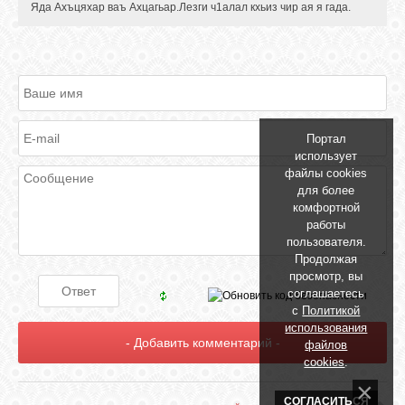
Яда Ахъцяхар ваъ Ахцагьар.Лезги ч1алал кхьиз чир ая я гада.
ОБЪЯВЛЕНИЯ
ВОПРОСЫ /
ОТВЕТЫ
Портал
использует
файлы cookies
КОНТАКТЫ
для более
комфортной
работы
ВХОД
пользователя.
Продолжая
просмотр, вы
соглашаетесь
с
Политикой
RSS
использования
файлов
cookies
.
VK
СОГЛАСИТЬСЯ