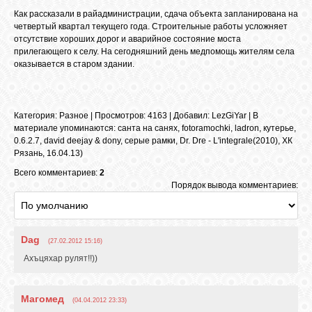
БИБЛИОТЕКА
Как рассказали в райадминистрации, сдача объекта запланирована на
четвертый квартал текущего года. Строительные работы усложняет
отсутствие хороших дорог и аварийное состояние моста
ФОРУМ
прилегающего к селу. На сегодняшний день медпомощь жителям села
оказывается в старом здании.
ГОСТЕВАЯ
Категория
:
Разное
|
Просмотров
: 4163 |
Добавил
:
LezGiYar
|
В
материале упоминаются
:
санта на санях
,
fotoramochki
,
ladron
,
кутерье
,
О САЙТЕ
0.6.2.7
,
david deejay & dony
,
серые рамки
,
Dr. Dre - L'integrale(2010)
,
ХК
Рязань
,
16.04.13)
Всего комментариев:
2
ФОТО
Порядок вывода комментариев:
ВИДЕО
Dag
(27.02.2012 15:16)
Ахъцяхар рулят!!))
МУЗЫКА
Магомед
(04.04.2012 23:33)
САЙТЫ