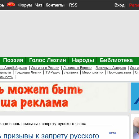
Рег
рь
|
Форум
|
Чат
|
Контакты
|
RSS
Вход
|
Поэзия
Голос Лезгин
Народы
Библиотека
|
|
|
|
ы в Азербайджане
Лезгины в России
Лезгины в Европе
Лезгины в Америке
Лезги
|
|
|
|
|
|
ериалы
Традиции Лезгин
TV-Радио
Лезгинка
Мероприятия
Происшествия
Сп
|
ельность
ане вновь призывы к запрету русского языка
 призывы к запрету русского
08:55