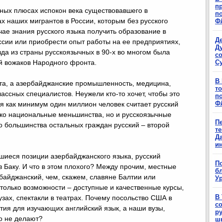
п
нных плюсах испокон века существовавшего в
п
х наших мигрантов в России, которым без русского
Ф
чае знания русского языка получить образование в
Д
ссии или приобрести опыт работы на ее предприятиях,
Д
зда из страны русскоязычных в 90-х во многом была
с
С
ий вожаков Народного фронта.
В
та, а азербайджанские промышленность, медицина,
т
ассных специалистов. Неужели кто-то хочет, чтобы это
п
Ф
я как минимум один миллион человек считает русский
ько национальные меньшинства, но и русскоязычные
П
 большинства остальных граждан русский – второй
т
Д
и
шиеся позиции азербайджанского языка, русский
П
 Баку. И что в этом плохого? Между прочим, местные
б
байджанский, чем, скажем, славяне Балтии или
Ур
 только возможности – доступные и качественные курсы,
В
зах, спектакли в театрах. Почему посольство США в
с
тия для изучающих английский язык, а наши вузы,
р
о не делают?
ш