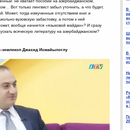
венный: не хватает пособий на азербайджанском,
ком… Вот только лингвист забыл уточнить, а что будет,
В 
й. Может, тогда измученные отсутствием книг и
ра
м
кольно-вузовскую забастовку, а потом к ней
с
ожет, вообще начнется «языковой майдан»? И сразу
пускать всяческую литературу на азербайджанском?
Ш
в
п
ый-землекоп Джахид Исмайылоглу
В
ч
ис
Н
ле
п
Р
«К
у
в 
П
2