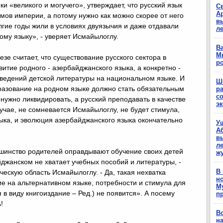
ки «великого и могучего», утверждает, что русский язык
С
А
мов империи, а потому нужно как можно скорее от него
в
гие годы жили в условиях двуязычия и даже отдавали
л
ому языку», - уверяет Исмайылоглу.
Ва
М
зе считает, что существование русского сектора в
р
итие родного - азербайджанского языка, а конкретно -
ведений детской литературы на национальном языке. И
Ш
азование на родном языке должно стать обязательным
р
с
 нужно ликвидировать, а русский преподавать в качестве
э
учае, не сомневается Исмайылоглу, не будет стимула,
ыка, и эволюция азербайджанского языка окончательно
У
А
в
ле
шинство родителей оправдывают обучение своих детей
ж
йджанском не хватает учебных пособий и литературы, -
В
ческую область Исмайылоглу. - Да, такая нехватка
н
ие на альтернативном языке, потребности и стимула для
М
 в виду книгоиздание – Ред.) не появится». А посему
п
!
В
н