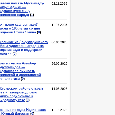
ветлая память Мухаммеду-
02.11.2025
рифу Садыки —
ыдающемуся сыну
езгинского народа
(
1
)
хт гьеле хьанвач жал? -
11.07.2025
ысли о 185 летии со дня
ождения Етима Эмина
(
0
)
кольник из Докузпаринского
06.06.2025
айона удостоен награды за
оздание сада и поддержки
кологии
(
0
)
шёл из жизни Аликбер
26.05.2025
бдулгамидов —
ыдающаяся личность
згинской и дагестанской
урналистики
(
0
)
 Кусарском районе открыт
14.05.2025
овый газопровод: село
учугъ подключено к
риродному газу
(
0
)
оенные походы Надир-шаха
11.05.2025
а Южный Дагестан
(
0
)