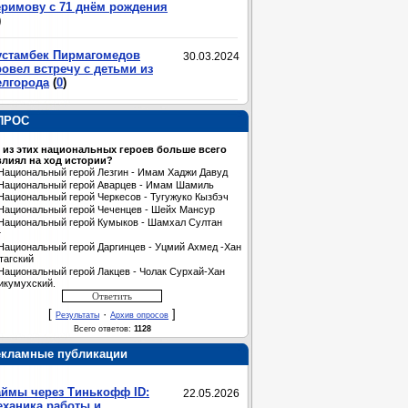
еримову с 71 днём рождения
)
устамбек Пирмагомедов
30.03.2024
овел встречу с детьми из
елгорода
(
0
)
ПРОС
 из этих национальных героев больше всего
лиял на ход истории?
Национальный герой Лезгин - Имам Хаджи Давуд
Национальный герой Аварцев - Имам Шамиль
Национальный герой Черкесов - Тугужуко Кызбэч
Национальный герой Чеченцев - Шейх Мансур
Национальный герой Кумыков - Шамхал Султан
т
Национальный герой Даргинцев - Уцмий Ахмед -Хан
тагский
Национальный герой Лакцев - Чолак Сурхай-Хан
икумухский.
[
·
]
Результаты
Архив опросов
Всего ответов:
1128
екламные публикации
аймы через Тинькофф ID:
22.05.2026
еханика работы и