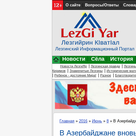
О сайте
|
Вопросы/Ответы
|
Слова
Лезгийрин КIватIал
Лезгинский Информационный Портал
Новости
Сёла
История
|
|
Новости ЛезгиЯр
Лезгинская правда
Лезгин
|
|
Керимов
Знаменитые Лезгины
Исторические мат
|
|
|
Ребенок - достояние Мира!
Разное
Благотворит
Главная
»
2016
»
Июнь
»
8
» В Азербайдж
В Азербайджане вновь