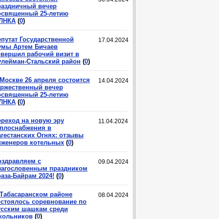
раздничный вечер
освященный 25-летию
ЛНКА
(
0
)
епутат Государственной
17.04.2024
умы Артем Бичаев
овершил рабочий визит в
улейман-Стальский район
(
0
)
 Москве 26 апреля состоится
14.04.2024
оржественный вечер
освященный 25-летию
ЛНКА
(
0
)
ереход на новую эру
11.04.2024
еплоснабжения в
агестанских Огнях: отзывы
нженеров котельных
(
0
)
оздравляем с
09.04.2024
лагословенным праздником
аза-Байрам 2024!
(
0
)
 Табасаранском районе
08.04.2024
остоялось соревнование по
усским шашкам среди
кольников
(
0
)