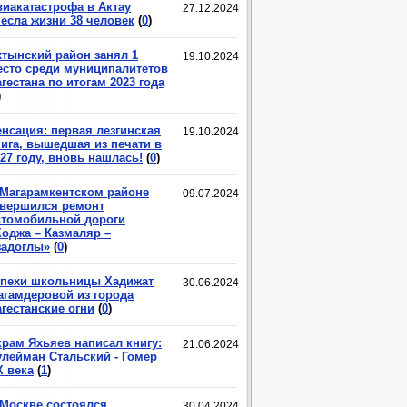
виакатастрофа в Актау
27.12.2024
несла жизни 38 человек
(
0
)
хтынский район занял 1
19.10.2024
есто среди муниципалитетов
гестана по итогам 2023 года
)
енсация: первая лезгинская
19.10.2024
нига, вышедшая из печати в
27 году, вновь нашлась!
(
0
)
 Магарамкентском районе
09.07.2024
авершился ремонт
втомобильной дороги
Ходжа – Казмаляр –
задоглы»
(
0
)
спехи школьницы Хадижат
30.06.2024
агамдеровой из города
гестанские огни
(
0
)
крам Яхьяев написал книгу:
21.06.2024
улейман Стальский - Гомер
X века
(
1
)
 Москве состоялся
30.04.2024