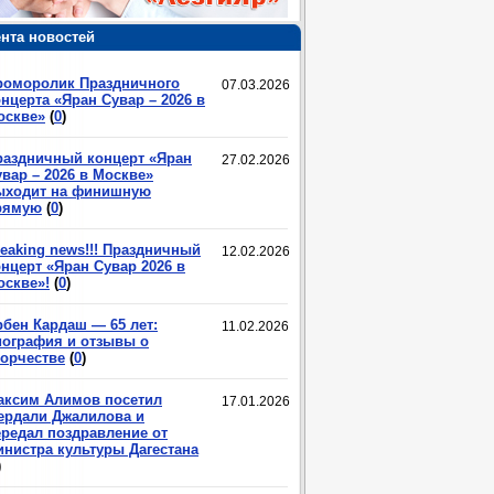
нта новостей
роморолик Праздничного
07.03.2026
нцерта «Яран Сувар – 2026 в
оскве»
(
0
)
раздничный концерт «Яран
27.02.2026
вар – 2026 в Москве»
ыходит на финишную
рямую
(
0
)
eaking news!!! Праздничный
12.02.2026
нцерт «Яран Сувар 2026 в
оскве»!
(
0
)
рбен Кардаш — 65 лет:
11.02.2026
иография и отзывы о
ворчестве
(
0
)
аксим Алимов посетил
17.01.2026
ердали Джалилова и
ередал поздравление от
инистра культуры Дагестана
)