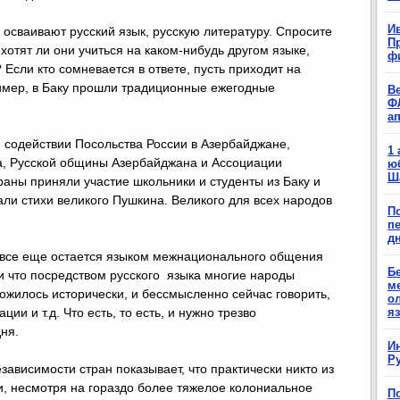
Ив
осваивают русский язык, русскую литературу. Спросите
П
хотят ли они учиться на каком-нибудь другом языке,
ф
 Если кто сомневается в ответе, пусть приходит на
ример, в Баку прошли традиционные ежегодные
В
Ф
а
 содействии Посольства России в Азербайджане,
1
а, Русской общины Азербайджана и Ассоциации
ю
Ш
аны приняли участие школьники и студенты из Баку и
ли стихи великого Пушкина. Великого для всех народов
П
п
д
ий все еще остается языком межнационального общения
Б
и что посредством русского языка многие народы
м
ложилось исторически, и бессмысленно сейчас говорить,
о
я
ции и т.д. Что есть, то есть, и нужно трезво
ня.
И
Р
зависимости стран показывает, что практически никто из
и, несмотря на гораздо более тяжелое колониальное
П