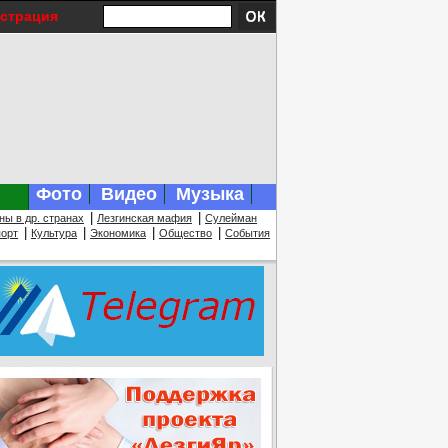
истрация
Фото
Видео
Музыка
|
|
ны в др. странах
Лезгинская мафия
Сулейман
|
|
|
|
орт
Культура
Экономика
Общество
События