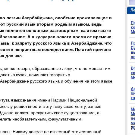
Ле
во лезгин Азербайджана, особенно проживающие в
П
ают русский язык вторым родным языком, ведь
ко
ык является основным разговорным, на этом языке
М
бразование. А в кулуарах власти время от времени
зывы к запрету русского языка в Азербайджане, что
П
Су
ести к неприятным последствиям. По этой причине
в
на для нас.
п
, мягко говоря, образованные люди, что не мешает им
Br
ко
авать в вузах, начинают говорить о
М
Азербайджане русского языка и обучения на этом языке
А
б
т
титута языкознания имени Насими Национальной
оглу решил внести в эту тему свою лепту, заявив
М
айджане должен прекратить свое существование, а
М
п
делать необязательным, факультативным.
м
(
0
е новы. Никому доселе не известный отечественный