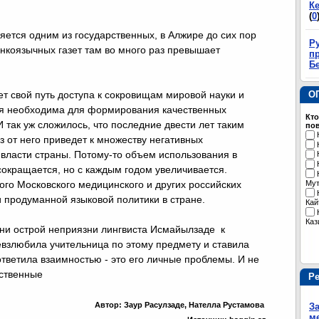
К
(
0
яется одним из государственных, в Алжире до сих пор
Р
нкоязычных газет там во много раз превышает
пр
Б
О
т свой путь доступа к сокровищам мировой науки и
орая необходима для формирования качественных
Кто
 так уж сложилось, что последние двести лет таким
пов
з от него приведет к множеству негативных
 власти страны. Потому-то объем использования в
сокращается, но с каждым годом увеличивается.
ого Московского медицинского и других российских
Му
и продуманной языковой политики в стране.
Кай
Каз
рни острой неприязни лингвиста Исмайылзаде к
невзлюбила учительница по этому предмету и ставила
ответила взаимностью - это его личные проблемы. И не
рственные
Р
Автор: Заур Расулзаде, Нателла Рустамова
З
м