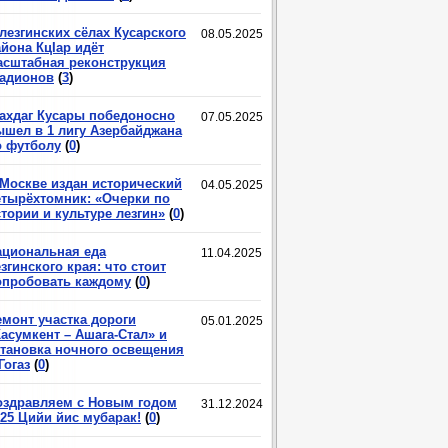
лезгинских сёлах Кусарского
08.05.2025
йона КцIар идёт
асштабная реконструкция
тадионов
(
3
)
ахдаг Кусары победоносно
07.05.2025
ышел в 1 лигу Азербайджана
о футболу
(
0
)
 Москве издан исторический
04.05.2025
етырёхтомник: «Очерки по
тории и культуре лезгин»
(
0
)
ациональная еда
11.04.2025
згинского края: что стоит
опробовать каждому
(
0
)
емонт участка дороги
05.01.2025
асумкент – Ашага-Стал» и
становка ночного освещения
Гогаз
(
0
)
оздравляем с Новым годом
31.12.2024
025 Цийи йис мубарак!
(
0
)