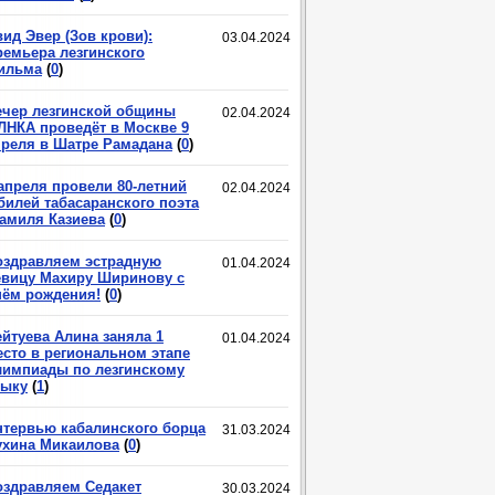
ид Эвер (Зов крови):
03.04.2024
ремьера лезгинского
ильма
(
0
)
ечер лезгинской общины
02.04.2024
ЛНКА проведёт в Москве 9
преля в Шатре Рамадана
(
0
)
 апреля провели 80-летний
02.04.2024
билей табасаранского поэта
амиля Казиева
(
0
)
оздравляем эстрадную
01.04.2024
евицу Махиру Ширинову с
нём рождения!
(
0
)
ейтуева Алина заняла 1
01.04.2024
есто в региональном этапе
лимпиады по лезгинскому
зыку
(
1
)
нтервью кабалинского борца
31.03.2024
ухина Микаилова
(
0
)
оздравляем Седакет
30.03.2024