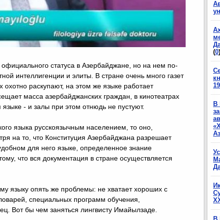
А
у
А
м
Да
(
0
 официального статуса в Азербайджане, но на нем по-
С
ной интеллигенции и элиты. В стране очень много газет
к
19
х охотно раскупают, на этом же языке работает
сещает масса азербайджанских граждан, в кинотеатрах
В
зыке - и залы при этом отнюдь не пустуют.
з
а
«
кого языка русскоязычным населением, то оно,
А
тря на то, что Конституция Азербайджана разрешает
удобном для него языке, определенное знание
У
тому, что вся документация в стране осуществляется
М
Да
И
му языку опять же проблемы: не хватает хороших с
С
ловарей, специальных программ обучения,
X
ец. Вот бы чем заняться лингвисту Имайылзаде.
В