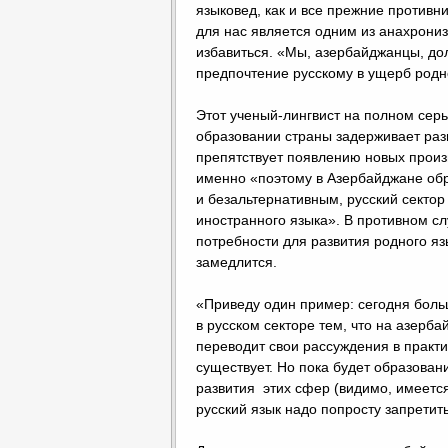
языковед, как и все прежние противни
для нас является одним из анахрониз
избавиться. «Мы, азербайджанцы, дол
предпочтение русскому в ущерб родн
Этот ученый-лингвист на полном серье
образовании страны задерживает разв
препятствует появлению новых произ
именно «поэтому в Азербайджане обр
и безальтернативным, русский сектор
иностранного языка». В противном сл
потребности для развития родного яз
замедлится.
«Приведу один пример: сегодня боль
в русском секторе тем, что на азерба
переводит свои рассуждения в практи
существует. Но пока будет образован
развития этих сфер (видимо, имеется
русский язык надо попросту запретить