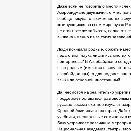
Даже если не говорить о многочисле
Азербайджане двуязычия, о миллиона
вообще никуда, о возможностях в слу
котирующихся во всем мире вузах Ро
не стоит все же забывать, волна отъе
вызвана именно из-за таких заявлен
Люди покидали родные, обжитые мес
педагогика, наука лишились многих кл
повторилось? В Азербайджане сегодн
язык родным (имеются в виду не тол
азербайджанцы), а для подавляющего
язык или основной иностранный.
Да, несмотря на значительно укрепив
продолжает оставаться разговорным в
русские весьма охотнее изучают азер
Средней Азии языки тех стран. Дайте
учебники, специальные семинары в ву
Баку устраивает различные мероприя
Национальная академия, театры этог