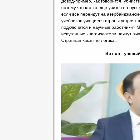
Довод-пример, как говорится, убийст
потому что кто-то еще учится на русс
если все перейдут на азербайджански
учебников учащиеся страны устроят ш
подключатся и научные работники? М
испуганные книгоиздатели начнут вы
Странная какая-то логика…
Вот он - учен