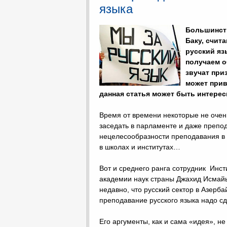
языка
Большинст
Баку, счит
русский яз
получаем о
звучат при
может прив
данная статья может быть интерес
Время от времени некоторые не очень
заседать в парламенте и даже препод
нецелесообразности преподавания в 
в школах и институтах…
Вот и среднего ранга сотрудник Инс
академии наук страны Джахид Исмайыл
недавно, что русский сектор в Азерб
преподавание русского языка надо с
Его аргументы, как и сама «идея», н