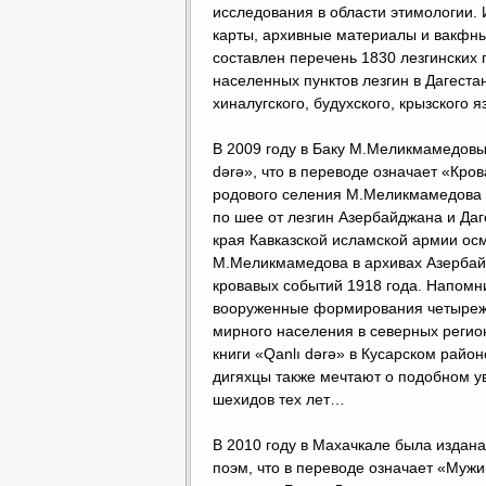
исследования в области этимологии. 
карты, архивные материалы и вакфн
составлен перечень 1830 лезгинских 
населенных пунктов лезгин в Дагеста
хиналугского, будухского, крызского 
В 2009 году в Баку М.Меликмамедовы
dərə», что в переводе означает «Кро
родового селения М.Меликмамедова и 
по шее от лезгин Азербайджана и Даге
края Кавказской исламской армии осм
М.Меликмамедова в архивах Азербайд
кровавых событий 1918 года. Напомни
вооруженные формирования четыреж
мирного населения в северных регион
книги «Qanlı dərə» в Кусарском район
дигяхцы также мечтают о подобном у
шехидов тех лет…
В 2010 году в Махачкале была издан
поэм, что в переводе означает «Мужик