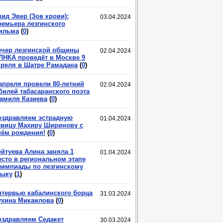
ид Эвер (Зов крови):
03.04.2024
ремьера лезгинского
ильма
(
0
)
ечер лезгинской общины
02.04.2024
ЛНКА проведёт в Москве 9
преля в Шатре Рамадана
(
0
)
 апреля провели 80-летний
02.04.2024
билей табасаранского поэта
амиля Казиева
(
0
)
оздравляем эстрадную
01.04.2024
евицу Махиру Ширинову с
нём рождения!
(
0
)
ейтуева Алина заняла 1
01.04.2024
есто в региональном этапе
лимпиады по лезгинскому
зыку
(
1
)
нтервью кабалинского борца
31.03.2024
ухина Микаилова
(
0
)
оздравляем Седакет
30.03.2024