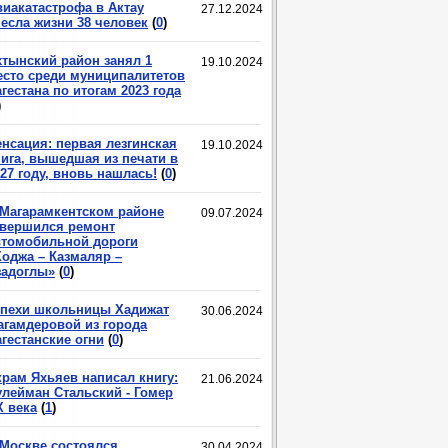
виакатастрофа в Актау
27.12.2024
несла жизни 38 человек
(
0
)
хтынский район занял 1
19.10.2024
есто среди муниципалитетов
гестана по итогам 2023 года
)
енсация: первая лезгинская
19.10.2024
нига, вышедшая из печати в
27 году, вновь нашлась!
(
0
)
 Магарамкентском районе
09.07.2024
авершился ремонт
втомобильной дороги
Ходжа – Казмаляр –
задоглы»
(
0
)
спехи школьницы Хадижат
30.06.2024
агамдеровой из города
гестанские огни
(
0
)
крам Яхьяев написал книгу:
21.06.2024
улейман Стальский - Гомер
X века
(
1
)
 Москве состоялся
30.04.2024