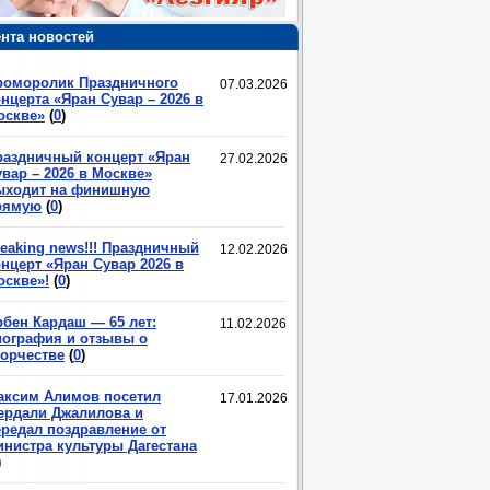
нта новостей
роморолик Праздничного
07.03.2026
нцерта «Яран Сувар – 2026 в
оскве»
(
0
)
раздничный концерт «Яран
27.02.2026
вар – 2026 в Москве»
ыходит на финишную
рямую
(
0
)
eaking news!!! Праздничный
12.02.2026
нцерт «Яран Сувар 2026 в
оскве»!
(
0
)
рбен Кардаш — 65 лет:
11.02.2026
иография и отзывы о
ворчестве
(
0
)
аксим Алимов посетил
17.01.2026
ердали Джалилова и
ередал поздравление от
инистра культуры Дагестана
)