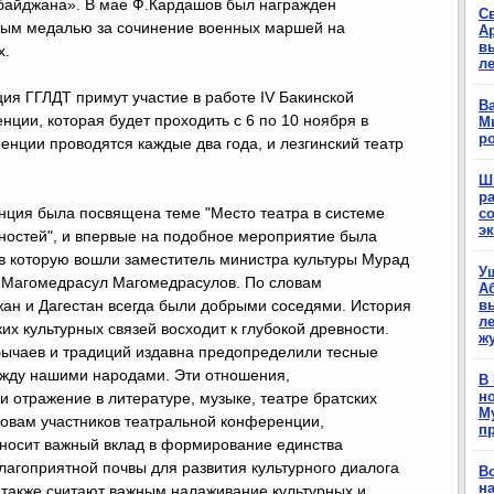
рбайджана». В мае Ф.Кардашов был награжден
С
ым медалью за сочинение военных маршей на
А
в
х.
л
ия ГГЛДТ примут участие в работе IV Бакинской
Ва
ции, которая будет проходить с 6 по 10 ноября в
М
р
нции проводятся каждые два года, и лезгинский театр
Ш
р
ция была посвящена теме "Место театра в системе
с
э
ностей", и впервые на подобное мероприятие была
 в которую вошли заместитель министра культуры Мурад
У
а Магомедрасул Магомедрасулов. По словам
А
ан и Дагестан всегда были добрыми соседями. История
в
ле
х культурных связей восходит к глубокой древности.
ж
бычаев и традиций издавна предопределили тесные
ежду нашими народами. Эти отношения,
В
н
 отражение в литературе, музыке, театре братских
М
ловам участников театральной конференции,
п
носит важный вклад в формирование единства
благоприятной почвы для развития культурного диалога
В
н
также считают важным налаживание культурных и