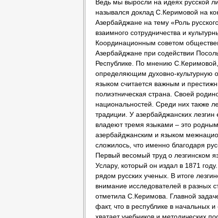
Ведь мы выросли на идеях русской лит
назывался доклад С.Керимовой на ко
Азербайджане на тему «Роль русског
взаимного сотрудничества и культур
Координационным советом обществен
Азербайджане при содействии Посол
Республике. По мнению С.Керимовой,
определяющим духовно-культурную о
языком считается важным и престиж
полиэтническая страна. Своей родин
национальностей. Среди них также ле
традиции. У азербайджанских лезгин 
владеют тремя языками – это родным
азербайджанским и языком межнацион
сложилось, что именно благодаря ру
Первый весомый труд о лезгинском я
Услару, который он издал в 1871 го
рядом русских ученых. В итоге лезгин
внимание исследователей в разных ст
отметила С.Керимова. Главной задаче
факт, что в республике в начальных и
хватает учебников и методических по