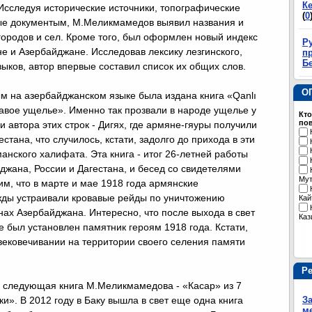
К
Исследуя исторические источники, топографические
(
0
ые документым, М.Меликмамедов выявил названия и
городов и сел. Кроме того, был оформлен новый индекс
Р
не и Азербайджане. Исследовав лексику лезгинского,
пр
Б
языков, автор впервые составил список их общих слов.
О
м на азербайджанском языке была издана книга «Qanlı
вавое ущелье». Именно так прозвали в народе ущелье у
Кто
пов
автора этих строк - Дигях, где армяне-гяуры получили
стана, что случилось, кстати, задолго до прихода в эти
анского халифата. Эта книга - итог 26-летней работы
жана, России и Дагестана, и бесед со свидетелями
Му
м, что в марте и мае 1918 года армянские
ды устраивали кровавые рейды по уничтожению
Кай
ах Азербайджана. Интересно, что после выхода в свет
Каз
е был установлен памятник героям 1918 года. Кстати,
вековечивании на территории своего селения памяти
Р
а следующая книга М.Меликмамедова - «Касар» из 7
и». В 2012 году в Баку вышла в свет еще одна книга
З
м