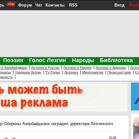
Рег
рь
|
Форум
|
Чат
|
Контакты
|
RSS
Вход
|
Поэзия
Голос Лезгин
Народы
Библиотека
|
|
|
|
ы в Азербайджане
Лезгины в России
Лезгины в Европе
Лезгины в Америке
Лезги
|
|
|
|
|
|
ериалы
Традиции Лезгин
TV-Радио
Лезгинка
Мероприятия
Происшествия
Сп
|
ельность
р Обороны Азербайджана наградил директора Лезгинского
10:58