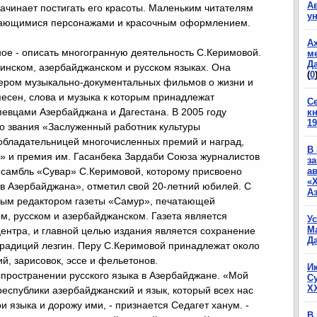
А
начинает постигать его красоты. Маленьким читателям
у
инающимися персонажами и красочным оформлением.
А
ое - описать многогранную деятельность С.Керимовой.
м
Да
гинском, азербайджанском и русском языках. Она
(
0
сером музыкально-документальных фильмов о жизни и
песен, слова и музыка к которым принадлежат
С
евцами Азербайджана и Дагестана. В 2005 году
к
19
о звания «Заслуженный работник культуры
обладательницей многочисленных премий и наград,
В
» и премия им. Гасанбека Зардаби Союза журналистов
з
нсамбль «Сувар» С.Керимовой, которому присвоено
а
«
в Азербайджана», отметил свой 20-летний юбилей. С
А
вным редактором газеты «Самур», печатающей
ом, русском и азербайджанском. Газета является
У
М
центра, и главной целью издания является сохранение
Да
 традиций лезгин. Перу С.Керимовой принадлежат около
й, зарисовок, эссе и фельетонов.
И
спространении русского языка в Азербайджане. «Мой
С
X
 республики азербайджанский и язык, который всех нас
и языка и дорожу ими, - признается Седагет ханум. -
В