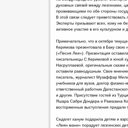
духовных связей между лезгинами, ц
проживающими по обе стороны госуд
В этой связи следует приветствовать
Эксперты призывают всех, кому не б
активное участие в его культурном и 
Примечательно, что в октябре текуще
Керимова презентовала в Баку свою 
(«Песня Лея»). Презентация оставил
писательницы С.Керимовой и юной х
Насруллаевой, оригинальные сказки и
оставили равнодушным. Свое мнение
писатель, журналист Музаффар Мели
учебников для вузов, доктор физико-
ответственный работник Дагестанско
и другие. Присутствие гостей из Тур
Яшара Сабри Дондера и Рамазана Кор
восторженные выступления придали т
Седагет ханум подарила детям и взр
«Леян мани» порадует лезгинских де