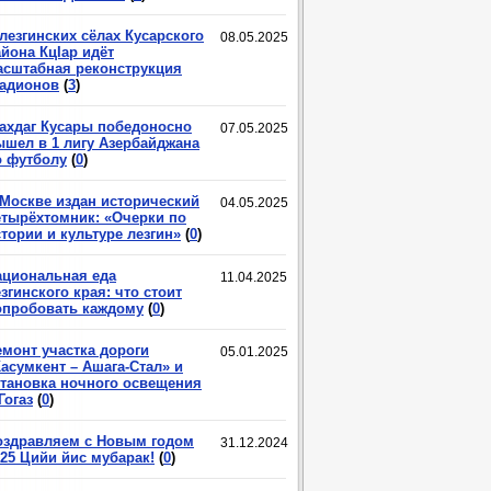
лезгинских сёлах Кусарского
08.05.2025
йона КцIар идёт
асштабная реконструкция
тадионов
(
3
)
ахдаг Кусары победоносно
07.05.2025
ышел в 1 лигу Азербайджана
о футболу
(
0
)
 Москве издан исторический
04.05.2025
етырёхтомник: «Очерки по
тории и культуре лезгин»
(
0
)
ациональная еда
11.04.2025
згинского края: что стоит
опробовать каждому
(
0
)
емонт участка дороги
05.01.2025
асумкент – Ашага-Стал» и
становка ночного освещения
Гогаз
(
0
)
оздравляем с Новым годом
31.12.2024
025 Цийи йис мубарак!
(
0
)