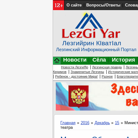
О сайте
|
Вопросы/Ответы
|
Слова
Лезгийрин КIватIал
Лезгинский Информационный Портал
Новости
Сёла
История
|
|
Новости ЛезгиЯр
Лезгинская правда
Лезгин
|
|
Керимов
Знаменитые Лезгины
Исторические мат
|
|
|
Ребенок - достояние Мира!
Разное
Благотворит
Главная
»
2016
»
Декабрь
»
15
» Минист
театра