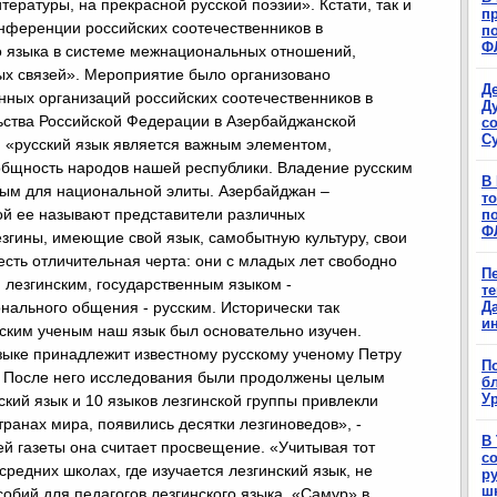
ературы, на прекрасной русской поэзии». Кстати, так и
п
нференции российских соотечественников в
п
Ф
о языка в системе межнациональных отношений,
ных связей». Мероприятие было организовано
Д
ных организаций российских соотечественников в
Д
ьства Российской Федерации в Азербайджанской
с
С
 «русский язык является важным элементом,
бщность народов нашей республики. Владение русским
В
ным для национальной элиты. Азербайджан –
т
ой ее называют представители различных
п
Ф
згины, имеющие свой язык, самобытную культуру, свои
есть отличительная черта: они с младых лет свободно
П
 лезгинским, государственным языком -
т
ального общения - русским. Исторически так
Д
и
сским ученым наш язык был основательно изучен.
зыке принадлежит известному русскому ученому Петру
П
ду. После него исследования были продолжены целым
б
Ур
ский язык и 10 языков лезгинской группы привлекли
ранах мира, появились десятки лезгиноведов», -
В
й газеты она считает просвещение. «Учитывая тот
с
 средних школах, где изучается лезгинский язык, не
р
ш
собий для педагогов лезгинского языка, «Самур» в