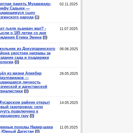
ветлая память Мухаммеду-
02.11.2025
рифу Садыки —
ыдающемуся сыну
езгинского народа
(
1
)
хт гьеле хьанвач жал? -
11.07.2025
ысли о 185 летии со дня
ождения Етима Эмина
(
0
)
кольник из Докузпаринского
06.06.2025
айона удостоен награды за
оздание сада и поддержки
кологии
(
0
)
шёл из жизни Аликбер
26.05.2025
бдулгамидов —
ыдающаяся личность
згинской и дагестанской
урналистики
(
0
)
 Кусарском районе открыт
14.05.2025
овый газопровод: село
учугъ подключено к
риродному газу
(
0
)
оенные походы Надир-шаха
11.05.2025
а Южный Дагестан
(
0
)