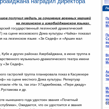
рбайджана наградил директора
Ле
ашов получил медаль за сочинение военных маршей
П
ко
на лезгинском и азербайджанском языках.
М
арский государственный лезгинский драматический
Т) на сцене московского Дома культуры «Чайка» показал
П
ля на лезгинском языке: «Зи Седеф» и «Аршин мал
Су
в
п
 Кубе и других районах Азербайджана, в июне труппа в
Br
дарственного музыкально-драматического театра имени
ко
М
су «Зи Седеф».
А
ого гастролей труппа планировала показ в Касумхюре
б
т
деф» на сцене местного Дома культуры. Репертуар
ктакли «Не та, так эта» У.Гаджибекова, «Пери джаду»
М
.Рустамова и др.
М
п
м
рте нынешнего года удостоен звания «Почетный
(
0
спублики», Ожидается, что он удостоится и звания