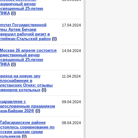
раздничный вечер
освященный 25-летию
ЛНКА
(
0
)
епутат Государственной
17.04.2024
умы Артем Бичаев
овершил рабочий визит в
улейман-Стальский район
(
0
)
 Москве 26 апреля состоится
14.04.2024
оржественный вечер
освященный 25-летию
ЛНКА
(
0
)
ереход на новую эру
11.04.2024
еплоснабжения в
агестанских Огнях: отзывы
нженеров котельных
(
0
)
оздравляем с
09.04.2024
лагословенным праздником
аза-Байрам 2024!
(
0
)
 Табасаранском районе
08.04.2024
остоялось соревнование по
усским шашкам среди
кольников
(
0
)