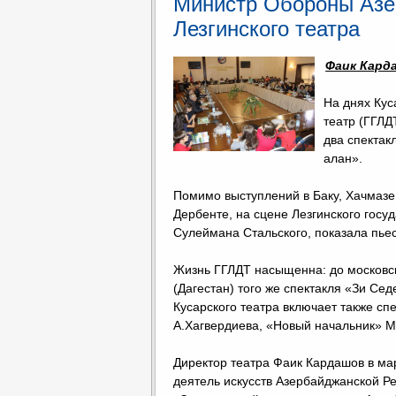
Министр Обороны Азе
Лезгинского театра
Фаик Кард
На днях Кус
театр (ГГЛД
два спектак
алан».
Помимо выступлений в Баку, Хачмазе,
Дербенте, на сцене Лезгинского госу
Сулеймана Стальского, показала пье
Жизнь ГГЛДТ насыщенна: до московск
(Дагестан) того же спектакля «Зи Се
Кусарского театра включает также спе
А.Хагвердиева, «Новый начальник» М
Директор театра Фаик Кардашов в ма
деятель искусств Азербайджанской Ре