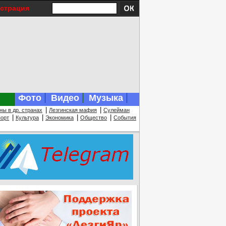
истрация
Фото
Видео
Музыка
|
|
ны в др. странах
Лезгинская мафия
Сулейман
|
|
|
|
орт
Культура
Экономика
Общество
События