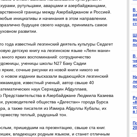
ахурами, рутульцами, аварцами и азербайджанцами,
В 
арственной границы между Азербайджаном и Россией.
ра
 любые инициативы и начинания в этом направлении.
м
с
езразлично будущее своего народа, принимать самое
духовном развитии.
Ш
в
го года известный лезгинский деятель культуры Седагет
п
новую детскую книгу на лезгинском языке «Леян мани»
В
а много ярких воспоминаний: сотрудничество
ч
удожницы, ученицы школы N27 Баку Садии
ис
 яркие, сочные рисунки из новой книги никого не
 о новом издании высказали выдающийся лезгинский
Н
ле
кмамедов, известный ученый, автор свыше 40
п
математических наук Серхеддин Абдуллаев,
го Представительства в Азербайджане Людмила Казиева
Р
ции, руководителей общества «Дагестан» города Бурса
«К
у
а, а также писателя из Измира Абдуллы Кубалы, их
в 
оржеству теплый, радушный тон.
П
ослым, пришедшим на презентацию, свыше ста книг.
2
тишек, владеющих родным языком, и станет отличным