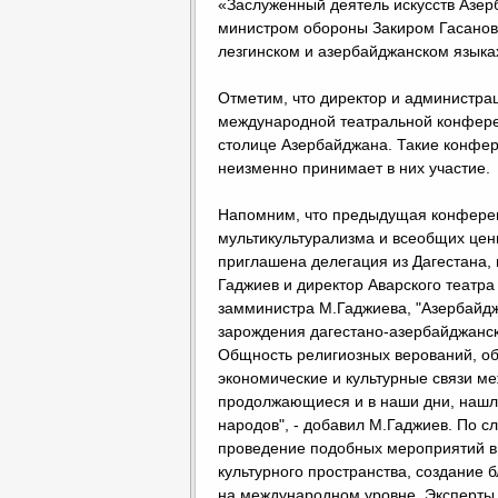
«Заслуженный деятель искусств Азе
министром обороны Закиром Гасанов
лезгинском и азербайджанском языка
Отметим, что директор и администрац
международной театральной конферен
столице Азербайджана. Такие конфере
неизменно принимает в них участие.
Напомним, что предыдущая конферен
мультикультурализма и всеобщих цен
приглашена делегация из Дагестана,
Гаджиев и директор Аварского театр
замминистра М.Гаджиева, "Азербайдж
зарождения дагестано-азербайджански
Общность религиозных верований, о
экономические и культурные связи м
продолжающиеся и в наши дни, нашли
народов", - добавил М.Гаджиев. По с
проведение подобных мероприятий в
культурного пространства, создание 
на международном уровне. Эксперты 