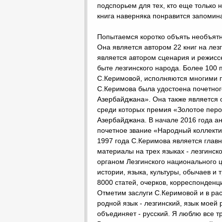
подспорьем для тех, кто еще только 
книга наверняка понравится запом
Попытаемся коротко объять необъятн
Она является автором 22 книг на лез
является автором сценария и режис
быте лезгинского народа. Более 100 
С.Керимовой, исполняются многими п
С.Керимова была удостоена почетног
Азербайджана». Она также является 
среди которых премия «Золотое перо
Азербайджана. В начале 2016 года а
почетное звание «Народный коллекти
1997 года С.Керимова является гла
материалы на трех языках - лезгинск
органом Лезгинского национального 
истории, языка, культуры, обычаев и
8000 статей, очерков, корреспонденци
Отметим заслуги С.Керимовой и в ра
родной язык - лезгинский, язык моей
объединяет - русский. Я люблю все тр