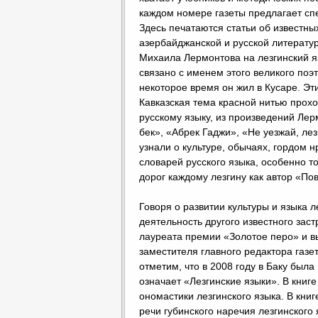
каждом номере газеты предлагает с
Здесь печатаются статьи об известных
азербайджанской и русской литерату
Михаила Лермонтова на лезгинский яз
связано с именем этого великого поэт
некоторое время он жил в Кусаре. Эт
Кавказская тема красной нитью прохо
русскому языку, из произведений Ле
бек», «Абрек Гаджи», «Не уезжай, л
узнали о культуре, обычаях, гордом 
словарей русского языка, особенно то
дорог каждому лезгину как автор «По
Говоря о развитии культуры и языка 
деятельность другого известного заст
лауреата премии «Золотое перо» и 
заместителя главного редактора газ
отметим, что в 2008 году в Баку была
означает «Лезгинские языки». В кни
ономастики лезгинского языка. В кни
речи губинского наречия лезгинского