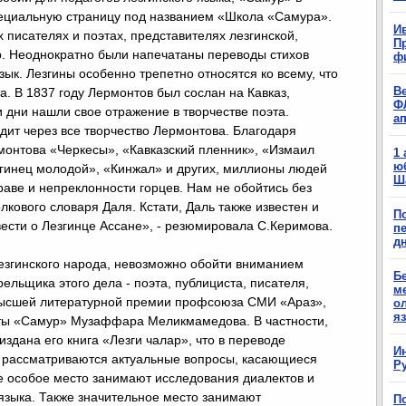
пециальную страницу под названием «Школа «Самура».
Ив
 писателях и поэтах, представителях лезгинской,
П
р. Неоднократно были напечатаны переводы стихов
ф
ык. Лезгины особенно трепетно относятся ко всему, что
В
а. В 1837 году Лермонтов был сослан на Кавказ,
Ф
и дни нашли свое отражение в творчестве поэта.
а
дит через все творчество Лермонтова. Благодаря
рмонтова «Черкесы», «Кавказский пленник», «Измаил
1
ю
езгинец молодой», «Кинжал» и других, миллионы людей
Ш
нраве и непреклонности горцев. Нам не обойтись без
лкового словаря Даля. Кстати, Даль также известен и
П
вести о Лезгинце Ассане», - резюмировала С.Керимова.
п
д
лезгинского народа, невозможно обойти вниманием
Б
рельщика этого дела - поэта, публициста, писателя,
м
высшей литературной премии профсоюза СМИ «Араз»,
о
я
еты «Самур» Музаффара Меликмамедова. В частности,
 издана его книга «Лезги чалар», что в переводе
И
ге рассматриваются актуальные вопросы, касающиеся
Р
ге особое место занимают исследования диалектов и
 языка. Также значительное место занимают
П