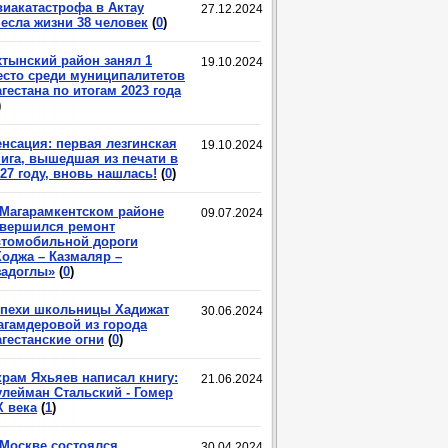
виакатастрофа в Актау
27.12.2024
несла жизни 38 человек
(
0
)
хтынский район занял 1
19.10.2024
есто среди муниципалитетов
гестана по итогам 2023 года
)
енсация: первая лезгинская
19.10.2024
нига, вышедшая из печати в
27 году, вновь нашлась!
(
0
)
 Магарамкентском районе
09.07.2024
авершился ремонт
втомобильной дороги
Ходжа – Казмаляр –
задоглы»
(
0
)
спехи школьницы Хадижат
30.06.2024
агамдеровой из города
гестанские огни
(
0
)
крам Яхьяев написал книгу:
21.06.2024
улейман Стальский - Гомер
X века
(
1
)
 Москве состоялся
30.04.2024