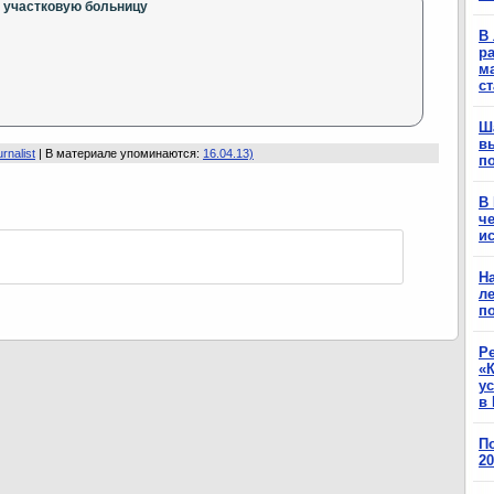
 участковую больницу
В 
ра
м
с
Ш
в
urnalist
|
В материале упоминаются
:
16.04.13)
п
В
ч
ис
Н
ле
п
Р
«К
у
в 
П
2