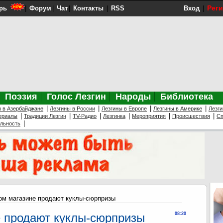
Рег
рь
|
Форум
|
Чат
|
Контакты
|
RSS
Вход
|
Поэзия
Голос Лезгин
Народы
Библиотека
|
|
|
|
ы в Азербайджане
Лезгины в России
Лезгины в Европе
Лезгины в Америке
Лезги
|
|
|
|
|
|
ериалы
Традиции Лезгин
TV-Радио
Лезгинка
Мероприятия
Происшествия
Сп
|
ельность
ом магазине продают куклы-сюрпризы
е продают куклы-сюрпризы
08:20