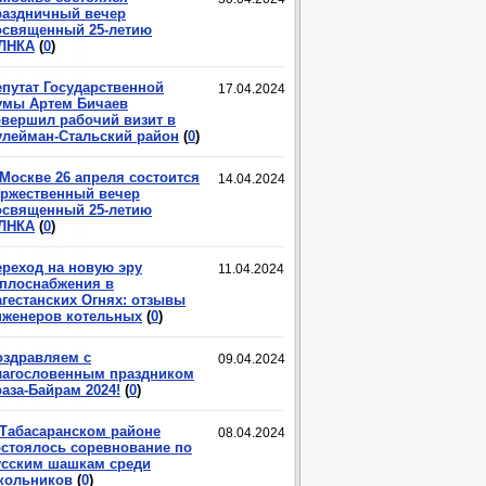
раздничный вечер
освященный 25-летию
ЛНКА
(
0
)
епутат Государственной
17.04.2024
умы Артем Бичаев
овершил рабочий визит в
улейман-Стальский район
(
0
)
 Москве 26 апреля состоится
14.04.2024
оржественный вечер
освященный 25-летию
ЛНКА
(
0
)
ереход на новую эру
11.04.2024
еплоснабжения в
агестанских Огнях: отзывы
нженеров котельных
(
0
)
оздравляем с
09.04.2024
лагословенным праздником
аза-Байрам 2024!
(
0
)
 Табасаранском районе
08.04.2024
остоялось соревнование по
усским шашкам среди
кольников
(
0
)