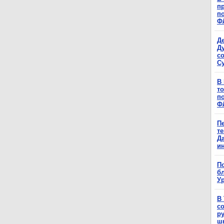
п
п
Ф
Д
Д
с
С
В
т
п
Ф
П
т
Д
и
П
б
Ур
В
с
р
ш