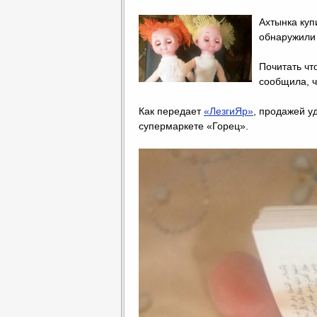
Ахтынка куп
обнаружили 
Почитать чт
сообщила, ч
Как передает
«ЛезгиЯр»
, продажей у
супермаркете «Горец».