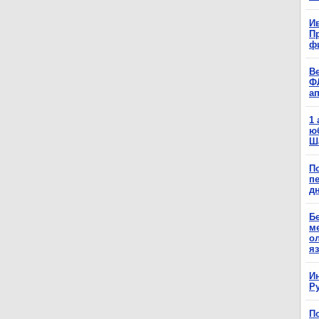
Ив
П
ф
В
Ф
а
1
ю
Ш
П
п
д
Б
м
о
я
И
Р
П