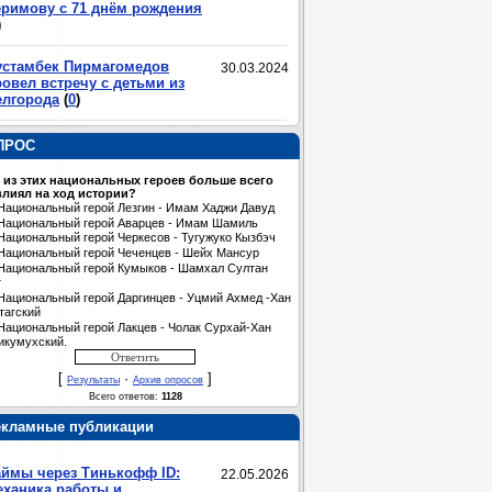
еримову с 71 днём рождения
)
устамбек Пирмагомедов
30.03.2024
овел встречу с детьми из
елгорода
(
0
)
ПРОС
 из этих национальных героев больше всего
лиял на ход истории?
Национальный герой Лезгин - Имам Хаджи Давуд
Национальный герой Аварцев - Имам Шамиль
Национальный герой Черкесов - Тугужуко Кызбэч
Национальный герой Чеченцев - Шейх Мансур
Национальный герой Кумыков - Шамхал Султан
т
Национальный герой Даргинцев - Уцмий Ахмед -Хан
тагский
Национальный герой Лакцев - Чолак Сурхай-Хан
икумухский.
[
·
]
Результаты
Архив опросов
Всего ответов:
1128
екламные публикации
аймы через Тинькофф ID:
22.05.2026
еханика работы и