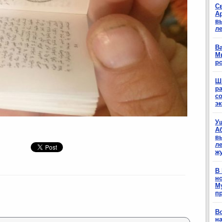
С
А
в
л
Ва
М
р
Ш
р
с
э
У
А
в
ле
ж
В
н
М
п
В
н