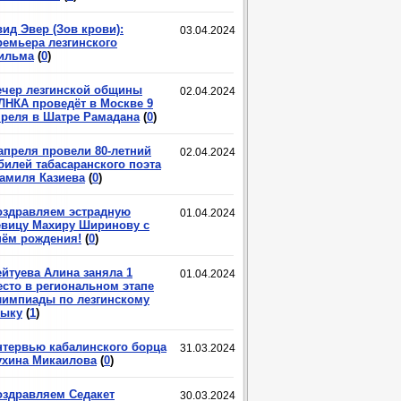
ид Эвер (Зов крови):
03.04.2024
ремьера лезгинского
ильма
(
0
)
ечер лезгинской общины
02.04.2024
ЛНКА проведёт в Москве 9
преля в Шатре Рамадана
(
0
)
 апреля провели 80-летний
02.04.2024
билей табасаранского поэта
амиля Казиева
(
0
)
оздравляем эстрадную
01.04.2024
евицу Махиру Ширинову с
нём рождения!
(
0
)
ейтуева Алина заняла 1
01.04.2024
есто в региональном этапе
лимпиады по лезгинскому
зыку
(
1
)
нтервью кабалинского борца
31.03.2024
ухина Микаилова
(
0
)
оздравляем Седакет
30.03.2024