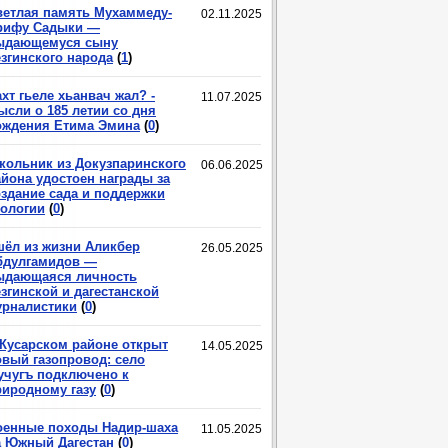
ветлая память Мухаммеду-
02.11.2025
рифу Садыки —
ыдающемуся сыну
езгинского народа
(
1
)
хт гьеле хьанвач жал? -
11.07.2025
ысли о 185 летии со дня
ождения Етима Эмина
(
0
)
кольник из Докузпаринского
06.06.2025
айона удостоен награды за
оздание сада и поддержки
кологии
(
0
)
шёл из жизни Аликбер
26.05.2025
бдулгамидов —
ыдающаяся личность
згинской и дагестанской
урналистики
(
0
)
 Кусарском районе открыт
14.05.2025
овый газопровод: село
учугъ подключено к
риродному газу
(
0
)
оенные походы Надир-шаха
11.05.2025
а Южный Дагестан
(
0
)