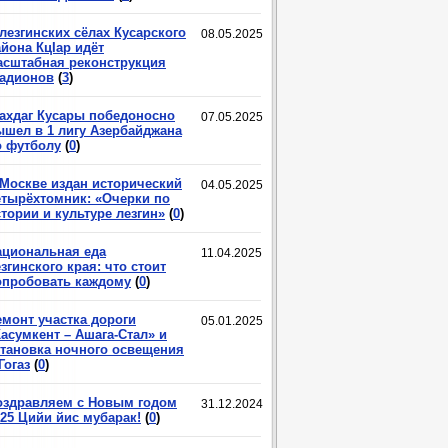
лезгинских сёлах Кусарского
08.05.2025
йона КцIар идёт
асштабная реконструкция
тадионов
(
3
)
ахдаг Кусары победоносно
07.05.2025
ышел в 1 лигу Азербайджана
о футболу
(
0
)
 Москве издан исторический
04.05.2025
етырёхтомник: «Очерки по
тории и культуре лезгин»
(
0
)
ациональная еда
11.04.2025
згинского края: что стоит
опробовать каждому
(
0
)
емонт участка дороги
05.01.2025
асумкент – Ашага-Стал» и
становка ночного освещения
Гогаз
(
0
)
оздравляем с Новым годом
31.12.2024
025 Цийи йис мубарак!
(
0
)