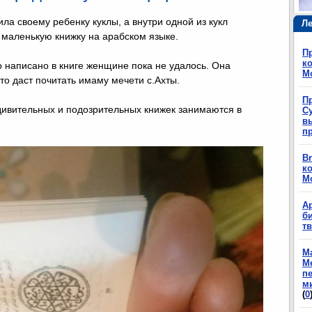
ила своему ребенку куклы, а внутри одной из кукл
Ле
маленькую книжку на арабском языке.
П
ко
о написано в книге женщине пока не удалось. Она
М
то даст почитать имаму мечети с.Ахты.
П
дивительных и подозрительных книжек занимаются в
Су
в
п
Br
ко
М
А
б
т
М
М
п
м
(
0