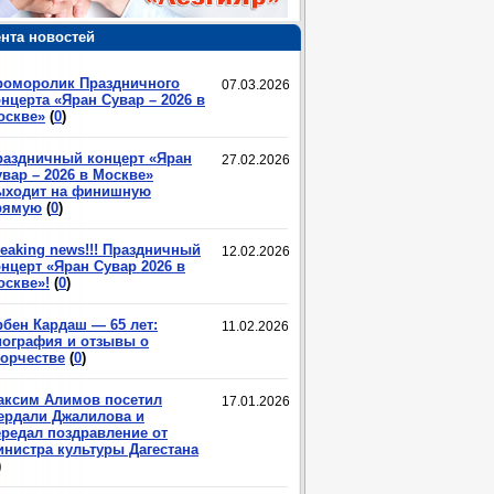
нта новостей
роморолик Праздничного
07.03.2026
нцерта «Яран Сувар – 2026 в
оскве»
(
0
)
раздничный концерт «Яран
27.02.2026
вар – 2026 в Москве»
ыходит на финишную
рямую
(
0
)
eaking news!!! Праздничный
12.02.2026
нцерт «Яран Сувар 2026 в
оскве»!
(
0
)
рбен Кардаш — 65 лет:
11.02.2026
иография и отзывы о
ворчестве
(
0
)
аксим Алимов посетил
17.01.2026
ердали Джалилова и
ередал поздравление от
инистра культуры Дагестана
)