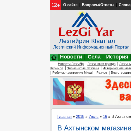
О сайте
|
Вопросы/Ответы
|
Слова
Лезгийрин КIватIал
Лезгинский Информационный Портал
Новости
Сёла
История
|
|
Новости ЛезгиЯр
Лезгинская правда
Лезгин
|
|
Керимов
Знаменитые Лезгины
Исторические мат
|
|
|
Ребенок - достояние Мира!
Разное
Благотворит
Главная
»
2018
»
Июль
»
16
» В Ахтынск
В Ахтынском магазин