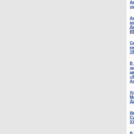
А
у
А
м
Да
(
0
С
к
19
В
з
а
«
А
У
М
Да
И
С
X
В