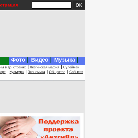
истрация
Фото
Видео
Музыка
|
|
ны в др. странах
Лезгинская мафия
Сулейман
|
|
|
|
орт
Культура
Экономика
Общество
События