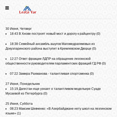
НОВОСТИ
30 Июня, Четверг
СЕЛА
18:43
В Хнове построят новый мост и дорогу к райцентру
(0)
18:38
Семейный ансамбль ашугов Магомедрагимовых из
ИСТОРИЯ
Докузпаринского района выступит в Кремлевском Дворце
(0)
12:27
Ответ фракции ЛДПР на обращение лезгинской
общественности руководителям парламентских фракций ГД РФ
(0)
КУЛЬТУРА
07:22
Замира Рахманова - талантливая спортсменка
(0)
ГОЛОС
27 Июня, Понедельник
ЛЕЗГИН
15:19
Дагестан еще узнает о талантливом модельере Суаде
Мусаевой из Петербурга
(0)
НАРОДЫ
25 Июня, Суббота
08:23
Максим Шевченко: «В Азербайджане нету школ на лезгинском
языке»
(1)