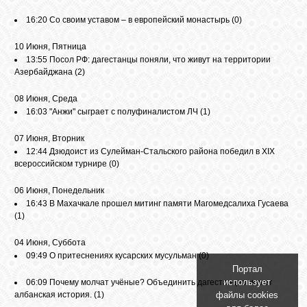
GOOGLE+
16:20
Со своим уставом – в европейский монастырь
(0)
10 Июня, Пятница
13:55
Посол РФ: дагестанцы поняли, что живут на территории
TWITTER
Азербайджана
(2)
08 Июня, Среда
FACEBOOK
16:03
"Анжи" сыграет с полуфиналистом ЛЧ
(1)
07 Июня, Вторник
12:44
Дзюдоист из Сулейман-Стальского района победил в XIX
всероссийском турнире
(0)
06 Июня, Понедельник
16:43
В Махачкале прошел митинг памяти Магомедсалиха Гусаева
(1)
04 Июня, Суббота
09:49
О притеснениях кусарских мусульман
(0)
Портал
использует
06:09
Почему молчат учёные? Объединить дагестанцев может
файлы cookies
албанская история.
(1)