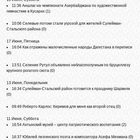
11:36
Аншлаг на чемпионате Азербайджана по художественной
гимнастике в Кусарах
(1)
ОБЪЯВЛЕНИЯ
10:06
Селевые потоки стали угрозой для жителей Сулейман-
Стальского района
(0)
ВОПРОСЫ /
17 Июня, Пятница
ОТВЕТЫ
16:04
Как отражены малочисленные народы Дагестана в переписи
(0)
КОНТАКТЫ
13:51
Селение Рутул объявлено неблагополучным по бруцеллезу
крупного рогатого скота
(0)
13 Июня, Понедельник
ВХОД
16:34
Сулейман-Стальский район готовится к празднику Шарвили
(0)
09:49
Роберто Карлос: Керимов для меня как второй отец
(0)
RSS
11 Июня, Суббота
16:54
Ахтынский музей – центр патриотического воспитания
(2)
VK
16:37
Юбилей лезгинского поэта и композитора Асефа Мехмана
(0)