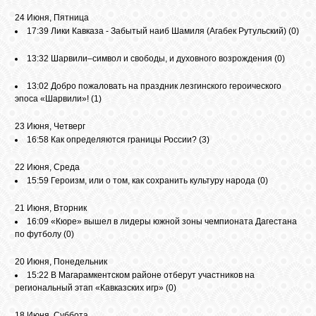
БИБЛИОТЕКА
24 Июня, Пятница
17:39
Лики Кавказа - Забытый наиб Шамиля (Агабек Рутульский)
(0)
ФОРУМ
13:32
Шарвили–символ и свободы, и духовного возрождения
(0)
13:02
Добро пожаловать на праздник лезгинского героического
ГОСТЕВАЯ
эпоса «Шарвили»!
(1)
23 Июня, Четверг
О САЙТЕ
16:58
Как определяются границы России?
(3)
22 Июня, Среда
ФОТО
15:59
Героизм, или о том, как сохранить культуру народа
(0)
21 Июня, Вторник
16:09
«Кюре» вышел в лидеры южной зоны чемпионата Дагестана
ВИДЕО
по футболу
(0)
20 Июня, Понедельник
МУЗЫКА
15:22
В Магарамкентском районе отберут участников на
региональный этап «Кавказских игр»
(0)
САЙТЫ
18 Июня, Суббота